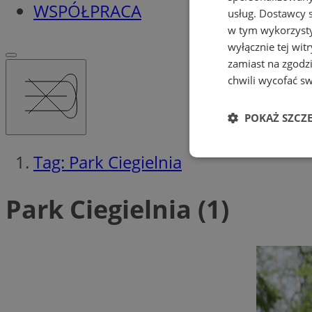
WSPÓŁPRACA
usług.
Dostawcy s
w tym wykorzysty
wyłącznie tej wi
zamiast na zgodz
chwili wycofać s
POKAŻ SZCZ
Tag: Park Ciegielnia
Niezbędne
Park Ciegielnia (1)
Ni
Niezbędne pliki cook
zarządzanie kontem. 