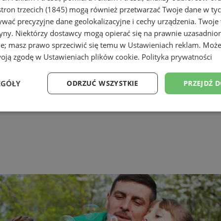
tron trzecich (1845)
mogą również przetwarzać Twoje dane w tych
wać precyzyjne dane geolokalizacyjne i cechy urządzenia. Twoje
tryny. Niektórzy dostawcy mogą opierać się na prawnie uzasadnio
ie; masz prawo sprzeciwić się temu w
Ustawieniach reklam
. Może
woją zgodę w
Ustawieniach plików cookie
.
Polityka prywatności
EGÓŁY
ODRZUĆ WSZYSTKIE
PRZEJDŹ 
Wydajność
Targetowanie
Funkcjonalność
Ni
ezbędne
Wydajność
Targetowanie
Funkcjonalność
Niesklasyfikow
ie umożliwiają korzystanie z podstawowych funkcji strony internetowej, takich jak log
Bez niezbędnych plików cookie nie można prawidłowo korzystać ze strony internetowe