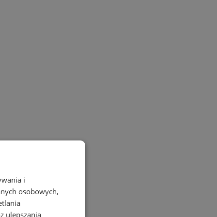
ywania i
danych osobowych,
etlania
az ulepszania