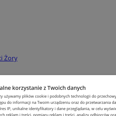
i Żory
lne korzystanie z Twoich danych
rzy używamy plików cookie i podobnych technologii do przechow
ępu do informacji na Twoim urządzeniu oraz do przetwarzania 
dres IP, unikalne identyfikatory i dane przeglądania, w celu wyświ
h reklam i treści, pomiaru reklam i treści, analizy odbiorców or