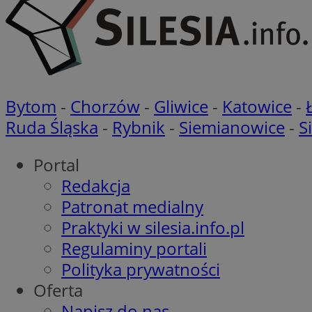
li_gc
Bytom
-
Chorzów
-
Gliwice
-
Katowice
-
CookieScriptConse
Ruda Śląska
-
Rybnik
-
Siemianowice
-
S
Portal
Redakcja
Nazwa
Patronat medialny
Nazwa
Nazwa
Praktyki w silesia.info.pl
gid_CAESEEbgrCsX
_ga_L2744325BY
Regulaminy portali
__mguid_
tt_viewer
Polityka prywatności
_ga
Oferta
DSID
Napisz do nas