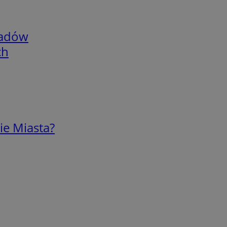
adów
ch
ie Miasta?