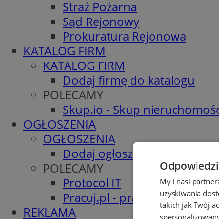
Straż Pożarna
Sąd Rejonowy
Prokuratura Rejonowa
KATALOG FIRM
KATALOG FIRM
Dodaj firmę do katalogu
POLECAMY
Skup.io - Skup nieruchomośc
OGŁOSZENIA
OGŁOSZENIA
Dodaj ogłoszenie
Odpowiedzia
POLECAMY
Protocol IT
My i nasi partne
uzyskiwania dost
Pracuj.pl - praca w Żorach
takich jak Twój a
REKLAMA
spersonalizowanyc