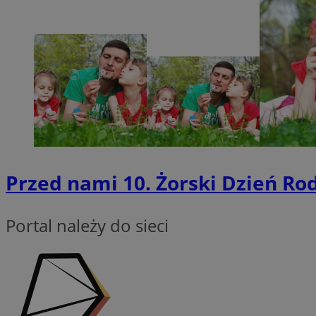
Nazwa
SessID
QeSessID
MvSessID
__cf_bm
suid
Przed nami 10. Żorski Dzień Rod
INGRESSCOOKIE
Portal należy do sieci
euds
VISITOR_PRIVACY_