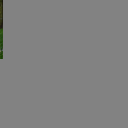
entyfikator sesji.
entyfikator sesji.
entyfikator sesji.
niania ludzi i
trony internetowej,
e ważnych raportów
ryny internetowej.
 identyfikatora
erów obsługuje
ekście
lu optymalizacji
 do przechowywania
niu do usług
e, czy użytkownik
enia lub reklamy.
nformacje o zgodzie
ncjach dotyczących
ia z witryny.