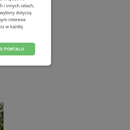
 i innych celach,
 wybory dotyczą
nym interesie
sz w każdej
DO PORTALU
esklasyfikowane
ane
owanie użytkownika i
j.