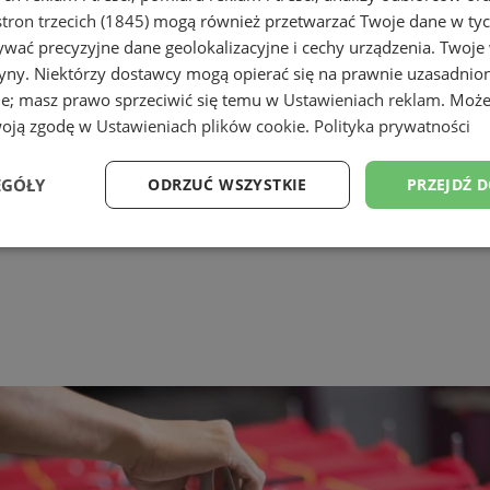
tron trzecich (1845)
mogą również przetwarzać Twoje dane w tych
wać precyzyjne dane geolokalizacyjne i cechy urządzenia. Twoje
tryny. Niektórzy dostawcy mogą opierać się na prawnie uzasadnio
ie; masz prawo sprzeciwić się temu w
Ustawieniach reklam
. Może
woją zgodę w
Ustawieniach plików cookie
.
Polityka prywatności
EGÓŁY
ODRZUĆ WSZYSTKIE
PRZEJDŹ 
Wydajność
Targetowanie
Funkcjonalność
Ni
ezbędne
Wydajność
Targetowanie
Funkcjonalność
Niesklasyfikow
ie umożliwiają korzystanie z podstawowych funkcji strony internetowej, takich jak log
Bez niezbędnych plików cookie nie można prawidłowo korzystać ze strony internetowe