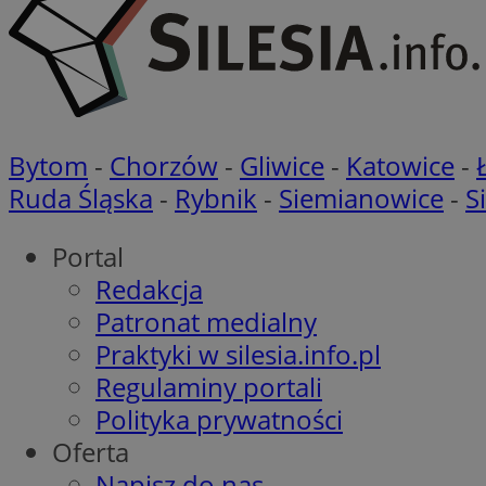
li_gc
Bytom
-
Chorzów
-
Gliwice
-
Katowice
-
CookieScriptConse
Ruda Śląska
-
Rybnik
-
Siemianowice
-
S
Portal
Redakcja
Nazwa
Patronat medialny
Nazwa
Nazwa
Praktyki w silesia.info.pl
gid_CAESEEbgrCsX
_ga_L2744325BY
Regulaminy portali
__mguid_
tt_viewer
Polityka prywatności
_ga
Oferta
DSID
Napisz do nas