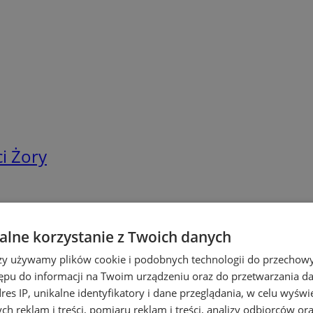
i Żory
lne korzystanie z Twoich danych
rzy używamy plików cookie i podobnych technologii do przechow
ępu do informacji na Twoim urządzeniu oraz do przetwarzania 
dres IP, unikalne identyfikatory i dane przeglądania, w celu wyświ
h reklam i treści, pomiaru reklam i treści, analizy odbiorców or