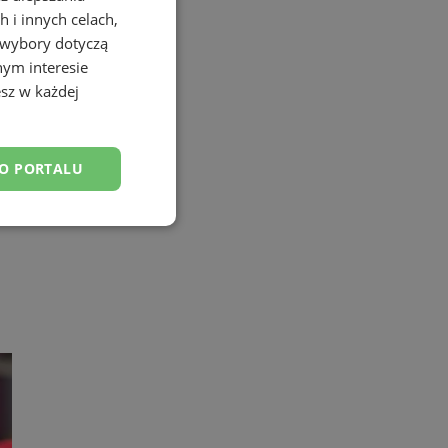
 i innych celach,
 wybory dotyczą
nym interesie
sz w każdej
DO PORTALU
esklasyfikowane
ane
owanie użytkownika i
j.