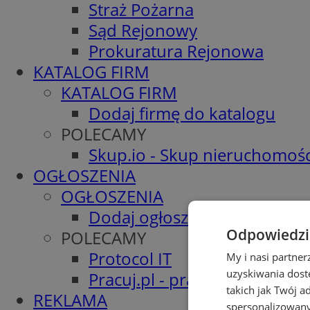
Straż Pożarna
Sąd Rejonowy
Prokuratura Rejonowa
KATALOG FIRM
KATALOG FIRM
Dodaj firmę do katalogu
POLECAMY
Skup.io - Skup nieruchomośc
OGŁOSZENIA
OGŁOSZENIA
Dodaj ogłoszenie
Odpowiedzia
POLECAMY
Protocol IT
My i nasi partne
uzyskiwania dost
Pracuj.pl - praca w Żorach
takich jak Twój a
REKLAMA
spersonalizowanyc