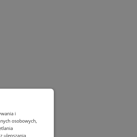
ywania i
danych osobowych,
etlania
az ulepszania