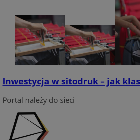
Nazwa
SessID
QeSessID
MvSessID
__cf_bm
suid
Inwestycja w sitodruk – jak kl
INGRESSCOOKIE
Portal należy do sieci
euds
VISITOR_PRIVACY_