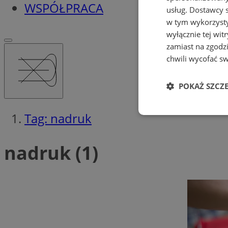
WSPÓŁPRACA
usług.
Dostawcy s
w tym wykorzysty
wyłącznie tej wi
zamiast na zgodz
chwili wycofać s
POKAŻ SZCZ
Tag: nadruk
Niezbędne
nadruk (1)
Ni
Niezbędne pliki cook
zarządzanie kontem. 