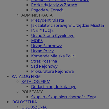
Rozkłady jazdy w Żorach
Pogoda w Żorach
ADMINISTRACJA
Prezydent Miasta
Jak załatwić sprawę w Urzędzie Miasta?
INSTYTUCJE
Urząd Stanu Cywilnego
MOPS
Urząd Skarbowy
Urząd Pracy
Komenda Miejska Policji
Straż Pożarna
Sąd Rejonowy
Prokuratura Rejonowa
KATALOG FIRM
KATALOG FIRM
Dodaj firmę do katalogu
POLECAMY
Skup.io - Skup nieruchomości Żory
OGŁOSZENIA
OGŁOSZENIA