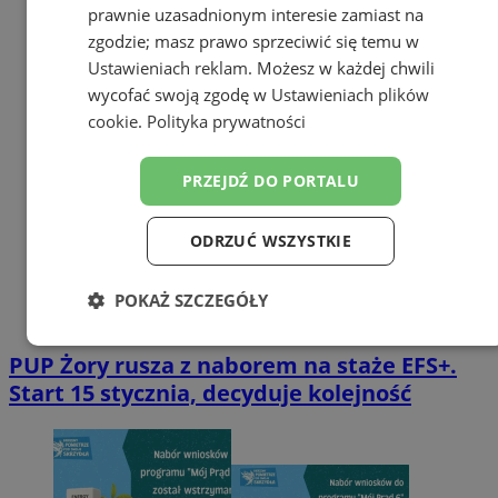
prawnie uzasadnionym interesie zamiast na
zgodzie; masz prawo sprzeciwić się temu w
Ustawieniach reklam
. Możesz w każdej chwili
wycofać swoją zgodę w
Ustawieniach plików
cookie
.
Polityka prywatności
PRZEJDŹ DO PORTALU
ODRZUĆ WSZYSTKIE
POKAŻ SZCZEGÓŁY
Niezbędne
Wydajność
Targetowanie
PUP Żory rusza z naborem na staże EFS+.
Start 15 stycznia, decyduje kolejność
Funkcjonalność
Niesklasyfikowane