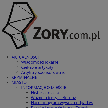
AKTUALNOŚCI
Wiadomości lokalne
Ciekawe artykuły
Artykuły sponsorowane
KRYMINALNE
MIASTO
INFORMACJE O MIEŚCIE
Historia miasta
Ważne adresy i telefony
Harmonogram wywozu odpadów
Parafie i msze święte w Żorach