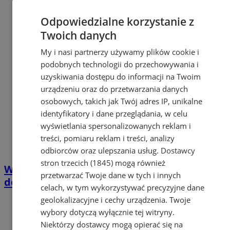
Odpowiedzialne korzystanie z
Twoich danych
My i nasi partnerzy używamy plików cookie i
podobnych technologii do przechowywania i
uzyskiwania dostępu do informacji na Twoim
urządzeniu oraz do przetwarzania danych
osobowych, takich jak Twój adres IP, unikalne
identyfikatory i dane przeglądania, w celu
wyświetlania spersonalizowanych reklam i
treści, pomiaru reklam i treści, analizy
odbiorców oraz ulepszania usług.
Dostawcy
stron trzecich (1845)
mogą również
WFOŚiGW uruchomił nabór. Właściciele
przetwarzać Twoje dane w tych i innych
domów mogą dostać do 8 tys. zł
celach, w tym wykorzystywać precyzyjne dane
geolokalizacyjne i cechy urządzenia. Twoje
wybory dotyczą wyłącznie tej witryny.
Niektórzy dostawcy mogą opierać się na