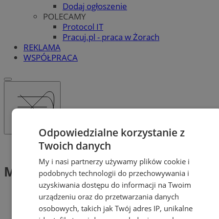
Dodaj ogłoszenie
POLECAMY
Protocol IT
Pracuj.pl - praca w Żorach
REKLAMA
WSPÓŁPRACA
Odpowiedzialne korzystanie z
Twoich danych
Tag: Miejski Plan Adaptacji
My i nasi partnerzy używamy plików cookie i
Miejski Plan Adaptacji (2)
podobnych technologii do przechowywania i
uzyskiwania dostępu do informacji na Twoim
urządzeniu oraz do przetwarzania danych
osobowych, takich jak Twój adres IP, unikalne