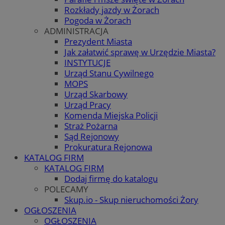
Rozkłady jazdy w Żorach
Pogoda w Żorach
ADMINISTRACJA
Prezydent Miasta
Jak załatwić sprawę w Urzędzie Miasta?
INSTYTUCJE
Urząd Stanu Cywilnego
MOPS
Urząd Skarbowy
Urząd Pracy
Komenda Miejska Policji
Straż Pożarna
Sąd Rejonowy
Prokuratura Rejonowa
KATALOG FIRM
KATALOG FIRM
Dodaj firmę do katalogu
POLECAMY
Skup.io - Skup nieruchomości Żory
OGŁOSZENIA
OGŁOSZENIA