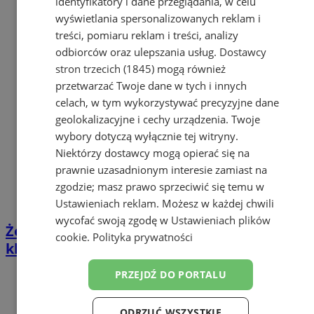
identyfikatory i dane przeglądania, w celu
wyświetlania spersonalizowanych reklam i
treści, pomiaru reklam i treści, analizy
odbiorców oraz ulepszania usług.
Dostawcy
stron trzecich (1845)
mogą również
przetwarzać Twoje dane w tych i innych
celach, w tym wykorzystywać precyzyjne dane
geolokalizacyjne i cechy urządzenia. Twoje
wybory dotyczą wyłącznie tej witryny.
Niektórzy dostawcy mogą opierać się na
prawnie uzasadnionym interesie zamiast na
zgodzie; masz prawo sprzeciwić się temu w
Ustawieniach reklam
. Możesz w każdej chwili
wycofać swoją zgodę w
Ustawieniach plików
Żory konsultują Plan Adaptacji do zmian
cookie
.
Polityka prywatności
klimatu - uwagi do 7 listopada
PRZEJDŹ DO PORTALU
ODRZUĆ WSZYSTKIE