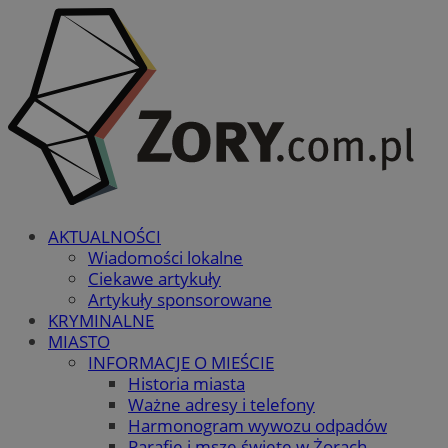
AKTUALNOŚCI
Wiadomości lokalne
Ciekawe artykuły
Artykuły sponsorowane
KRYMINALNE
MIASTO
INFORMACJE O MIEŚCIE
Historia miasta
Ważne adresy i telefony
Harmonogram wywozu odpadów
Parafie i msze święte w Żorach