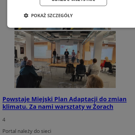
POKAŻ SZCZEGÓŁY
Niezbędne
Wydajność
Targetowanie
Funkcjonalność
Niesklasyfikowane
Niezbędne
Wydajność
Targetowanie
Powstaje Miejski Plan Adaptacji do zmian
Funkcjonalność
Niesklasyfikowane
klimatu. Za nami warsztaty w Żorach
Niezbędne pliki cookie umożliwiają korzystanie z
4
podstawowych funkcji strony internetowej, takich jak
logowanie użytkownika i zarządzanie kontem. Bez
niezbędnych plików cookie nie można prawidłowo
Portal należy do sieci
korzystać ze strony internetowej.