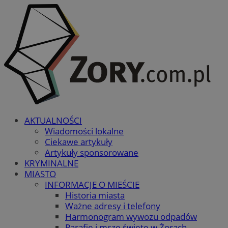
AKTUALNOŚCI
Wiadomości lokalne
Ciekawe artykuły
Artykuły sponsorowane
KRYMINALNE
MIASTO
INFORMACJE O MIEŚCIE
Historia miasta
Ważne adresy i telefony
Harmonogram wywozu odpadów
Parafie i msze święte w Żorach