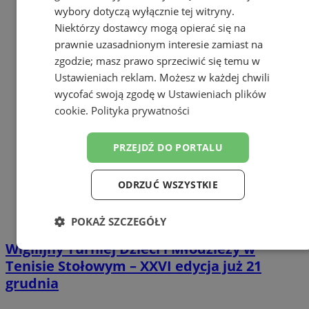
wybory dotyczą wyłącznie tej witryny.
Niektórzy dostawcy mogą opierać się na
prawnie uzasadnionym interesie zamiast na
zgodzie; masz prawo sprzeciwić się temu w
Ustawieniach reklam
. Możesz w każdej chwili
wycofać swoją zgodę w
Ustawieniach plików
cookie
.
Polityka prywatności
PRZEJDŹ DO PORTALU
ODRZUĆ WSZYSTKIE
POKAŻ SZCZEGÓŁY
Wigilijny Turniej Dzieci i Młodzieży w
Niezbędne
Wydajność
Targetowanie
Tenisie Stołowym – XXVI edycja już 21
grudnia
Funkcjonalność
Niesklasyfikowane