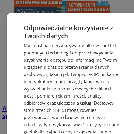
Odpowiedzialne korzystanie z
Twoich danych
My i nasi partnerzy używamy plików cookie i
podobnych technologii do przechowywania i
uzyskiwania dostępu do informacji na Twoim
urządzeniu oraz do przetwarzania danych
osobowych, takich jak Twój adres IP, unikalne
identyfikatory i dane przeglądania, w celu
wyświetlania spersonalizowanych reklam i
treści, pomiaru reklam i treści, analizy
odbiorców oraz ulepszania usług.
Dostawcy
Aktywny Dzień Pełen Zabawy w Żorach –
stron trzecich (1845)
mogą również
sportowe emocje czekają na dzieci
przetwarzać Twoje dane w tych i innych
celach, w tym wykorzystywać precyzyjne dane
geolokalizacyjne i cechy urządzenia. Twoje