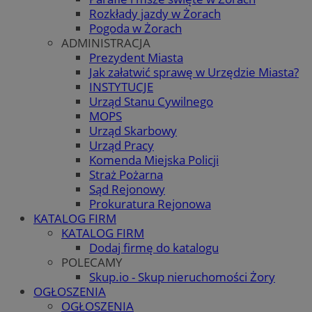
Rozkłady jazdy w Żorach
Pogoda w Żorach
ADMINISTRACJA
Prezydent Miasta
Jak załatwić sprawę w Urzędzie Miasta?
INSTYTUCJE
Urząd Stanu Cywilnego
MOPS
Urząd Skarbowy
Urząd Pracy
Komenda Miejska Policji
Straż Pożarna
Sąd Rejonowy
Prokuratura Rejonowa
KATALOG FIRM
KATALOG FIRM
Dodaj firmę do katalogu
POLECAMY
Skup.io - Skup nieruchomości Żory
OGŁOSZENIA
OGŁOSZENIA