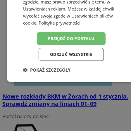
zgodzie; masz prawo sprzeciwić się temu w
Ustawieniach reklam
. Możesz w każdej chwili
wycofać swoją zgodę w
Ustawieniach plików
cookie
.
Polityka prywatności
PRZEJDŹ DO PORTALU
ODRZUĆ WSZYSTKIE
POKAŻ SZCZEGÓŁY
Niezbędne
Wydajność
Targetowanie
Nowe rozkłady BKM w Żorach od 1 stycznia.
Sprawdź zmiany na liniach 01–09
Funkcjonalność
Niesklasyfikowane
Portal należy do sieci