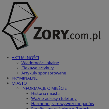
AKTUALNOŚCI
Wiadomości lokalne
Ciekawe artykuły
Artykuły sponsorowane
KRYMINALNE
MIASTO
INFORMACJE O MIEŚCIE
Historia miasta
Ważne adresy i telefony
Harmonogram wywozu odpadów
Parafie i msze święte w Żorach