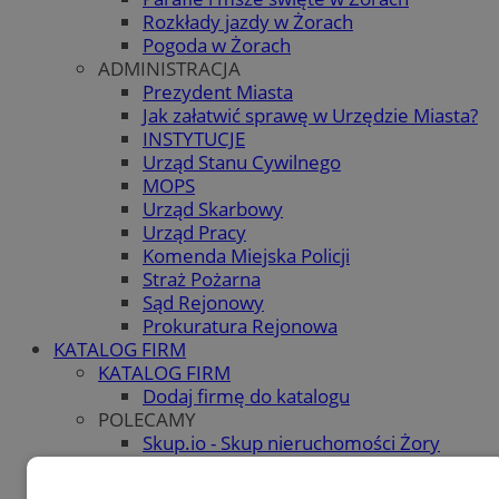
Rozkłady jazdy w Żorach
Pogoda w Żorach
ADMINISTRACJA
Prezydent Miasta
Jak załatwić sprawę w Urzędzie Miasta?
INSTYTUCJE
Urząd Stanu Cywilnego
MOPS
Urząd Skarbowy
Urząd Pracy
Komenda Miejska Policji
Straż Pożarna
Sąd Rejonowy
Prokuratura Rejonowa
KATALOG FIRM
KATALOG FIRM
Dodaj firmę do katalogu
POLECAMY
Skup.io - Skup nieruchomości Żory
OGŁOSZENIA
OGŁOSZENIA