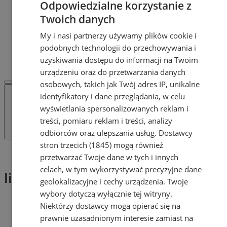
Odpowiedzialne korzystanie z
Dodaj ogłoszenie
POLECAMY
Twoich danych
Protocol IT
My i nasi partnerzy używamy plików cookie i
Pracuj.pl - praca w Żorach
podobnych technologii do przechowywania i
REKLAMA
WSPÓŁPRACA
uzyskiwania dostępu do informacji na Twoim
urządzeniu oraz do przetwarzania danych
osobowych, takich jak Twój adres IP, unikalne
identyfikatory i dane przeglądania, w celu
wyświetlania spersonalizowanych reklam i
treści, pomiaru reklam i treści, analizy
odbiorców oraz ulepszania usług.
Dostawcy
stron trzecich (1845)
mogą również
Tag: linia 09 Industrialna
przetwarzać Twoje dane w tych i innych
celach, w tym wykorzystywać precyzyjne dane
linia 09 Industrialna (1)
geolokalizacyjne i cechy urządzenia. Twoje
wybory dotyczą wyłącznie tej witryny.
Niektórzy dostawcy mogą opierać się na
prawnie uzasadnionym interesie zamiast na