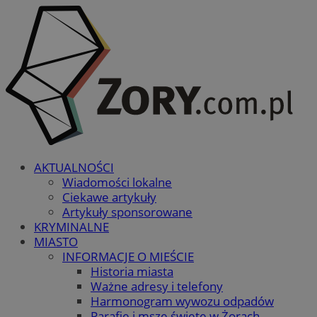
AKTUALNOŚCI
Wiadomości lokalne
Ciekawe artykuły
Artykuły sponsorowane
KRYMINALNE
MIASTO
INFORMACJE O MIEŚCIE
Historia miasta
Ważne adresy i telefony
Harmonogram wywozu odpadów
Parafie i msze święte w Żorach