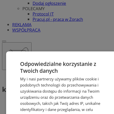
Dodaj ogłoszenie
POLECAMY
Protocol IT
Pracuj.pl - praca w Żorach
REKLAMA
WSPÓŁPRACA
Odpowiedzialne korzystanie z
Twoich danych
Tag: kradzież telefonu
My i nasi partnerzy używamy plików cookie i
podobnych technologii do przechowywania i
kradzież telefonu (2)
uzyskiwania dostępu do informacji na Twoim
urządzeniu oraz do przetwarzania danych
osobowych, takich jak Twój adres IP, unikalne
identyfikatory i dane przeglądania, w celu