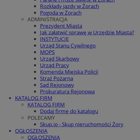
Rozkłady jazdy w Żorach
Pogoda w Żorach
ADMINISTRACJA
Prezydent Miasta
Jak załatwić sprawę w Urzędzie Miasta?
INSTYTUCJE
Urząd Stanu Cywilnego
MOPS
Urząd Skarbowy
Urząd Pracy
Komenda Miejska Policji
Straż Pożarna
Sąd Rejonowy
Prokuratura Rejonowa
KATALOG FIRM
KATALOG FIRM
Dodaj firmę do katalogu
POLECAMY
Skup.io - Skup nieruchomości Żory
OGŁOSZENIA
OGŁOSZENIA