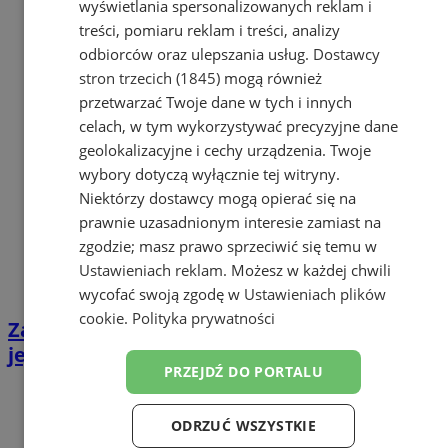
wyświetlania spersonalizowanych reklam i
treści, pomiaru reklam i treści, analizy
odbiorców oraz ulepszania usług.
Dostawcy
stron trzecich (1845)
mogą również
przetwarzać Twoje dane w tych i innych
celach, w tym wykorzystywać precyzyjne dane
geolokalizacyjne i cechy urządzenia. Twoje
wybory dotyczą wyłącznie tej witryny.
Niektórzy dostawcy mogą opierać się na
prawnie uzasadnionym interesie zamiast na
zgodzie; masz prawo sprzeciwić się temu w
Ustawieniach reklam
. Możesz w każdej chwili
wycofać swoją zgodę w
Ustawieniach plików
cookie
.
Polityka prywatności
Zasnęła na dworcu w Żorach. Ktoś ukradł
jej telefon
PRZEJDŹ DO PORTALU
ODRZUĆ WSZYSTKIE