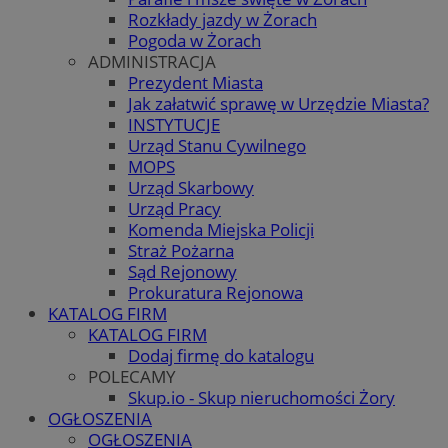
Rozkłady jazdy w Żorach
Pogoda w Żorach
ADMINISTRACJA
Prezydent Miasta
Jak załatwić sprawę w Urzędzie Miasta?
INSTYTUCJE
Urząd Stanu Cywilnego
MOPS
Urząd Skarbowy
Urząd Pracy
Komenda Miejska Policji
Straż Pożarna
Sąd Rejonowy
Prokuratura Rejonowa
KATALOG FIRM
KATALOG FIRM
Dodaj firmę do katalogu
POLECAMY
Skup.io - Skup nieruchomości Żory
OGŁOSZENIA
OGŁOSZENIA