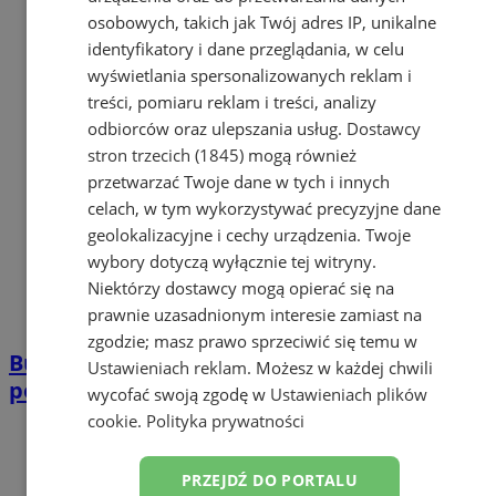
osobowych, takich jak Twój adres IP, unikalne
identyfikatory i dane przeglądania, w celu
wyświetlania spersonalizowanych reklam i
treści, pomiaru reklam i treści, analizy
odbiorców oraz ulepszania usług.
Dostawcy
stron trzecich (1845)
mogą również
przetwarzać Twoje dane w tych i innych
celach, w tym wykorzystywać precyzyjne dane
geolokalizacyjne i cechy urządzenia. Twoje
wybory dotyczą wyłącznie tej witryny.
Niektórzy dostawcy mogą opierać się na
prawnie uzasadnionym interesie zamiast na
zgodzie; masz prawo sprzeciwić się temu w
Burze nad regionem. Możliwe ulewy,
Ustawieniach reklam
. Możesz w każdej chwili
porywy wiatru i drobny grad
wycofać swoją zgodę w
Ustawieniach plików
cookie
.
Polityka prywatności
PRZEJDŹ DO PORTALU