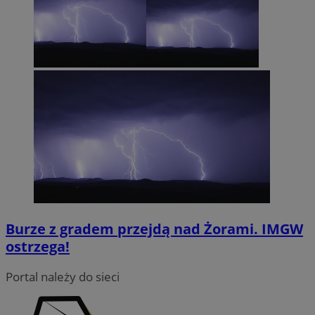
suid
1 rok
Simplifi Holdings
Google Privacy
Inc.
Policy
.simpli.fi
INGRESSCOOKIE
Sesja
NGINX Inc.
bh.contextweb.com
Burze z gradem przejdą nad Żorami. IMGW
ostrzega!
euds
.rfihub.com
Sesja
Portal należy do sieci