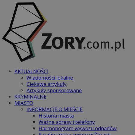
AKTUALNOŚCI
Wiadomości lokalne
Ciekawe artykuły
Artykuły sponsorowane
KRYMINALNE
MIASTO
INFORMACJE O MIEŚCIE
Historia miasta
Ważne adresy i telefony
Harmonogram wywozu odpadów
Parafie i msze święte w Żorach