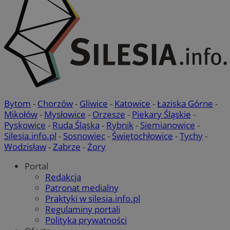
VISITOR_PRIVACY_METADATA
5 miesięc
YouTube
tygodni
.youtube.com
Bytom
-
Chorzów
-
Gliwice
-
Katowice
-
Łaziska Górne
-
Mikołów
-
Mysłowice
-
Orzesze
-
Piekary Śląskie
-
Pyskowice
-
Ruda Śląska
-
Rybnik
-
Siemianowice
-
Silesia.info.pl
-
Sosnowiec
-
Świętochłowice
-
Tychy
-
Wodzisław
-
Zabrze
-
Żory
Portal
Redakcja
Patronat medialny
Praktyki w silesia.info.pl
Regulaminy portali
Polityka prywatności