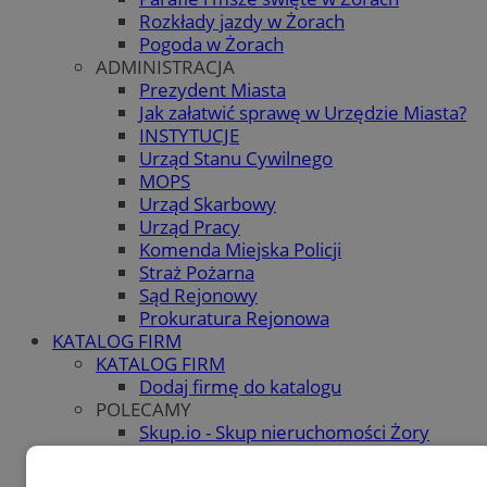
Rozkłady jazdy w Żorach
Pogoda w Żorach
ADMINISTRACJA
Prezydent Miasta
Jak załatwić sprawę w Urzędzie Miasta?
INSTYTUCJE
Urząd Stanu Cywilnego
MOPS
Urząd Skarbowy
Urząd Pracy
Komenda Miejska Policji
Straż Pożarna
Sąd Rejonowy
Prokuratura Rejonowa
KATALOG FIRM
KATALOG FIRM
Dodaj firmę do katalogu
POLECAMY
Skup.io - Skup nieruchomości Żory
OGŁOSZENIA
OGŁOSZENIA