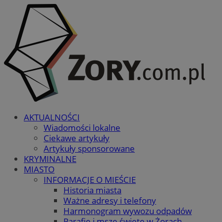
AKTUALNOŚCI
Wiadomości lokalne
Ciekawe artykuły
Artykuły sponsorowane
KRYMINALNE
MIASTO
INFORMACJE O MIEŚCIE
Historia miasta
Ważne adresy i telefony
Harmonogram wywozu odpadów
Parafie i msze święte w Żorach