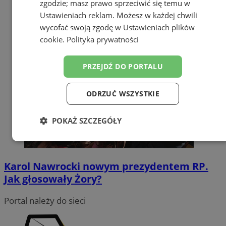
zgodzie; masz prawo sprzeciwić się temu w
Ustawieniach reklam
. Możesz w każdej chwili
wycofać swoją zgodę w
Ustawieniach plików
cookie
.
Polityka prywatności
PRZEJDŹ DO PORTALU
ODRZUĆ WSZYSTKIE
POKAŻ SZCZEGÓŁY
Niezbędne
Wydajność
Targetowanie
Karol Nawrocki nowym prezydentem RP.
Jak głosowały Żory?
Funkcjonalność
Niesklasyfikowane
Portal należy do sieci