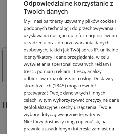
Odpowiedzialne korzystanie z
Dodaj ogłoszenie
POLECAMY
Twoich danych
Protocol IT
My i nasi partnerzy używamy plików cookie i
Pracuj.pl - praca w Żorach
podobnych technologii do przechowywania i
REKLAMA
WSPÓŁPRACA
uzyskiwania dostępu do informacji na Twoim
urządzeniu oraz do przetwarzania danych
osobowych, takich jak Twój adres IP, unikalne
identyfikatory i dane przeglądania, w celu
wyświetlania spersonalizowanych reklam i
treści, pomiaru reklam i treści, analizy
odbiorców oraz ulepszania usług.
Dostawcy
stron trzecich (1845)
mogą również
Tag: II tura
przetwarzać Twoje dane w tych i innych
celach, w tym wykorzystywać precyzyjne dane
II tura (1)
geolokalizacyjne i cechy urządzenia. Twoje
wybory dotyczą wyłącznie tej witryny.
Niektórzy dostawcy mogą opierać się na
prawnie uzasadnionym interesie zamiast na