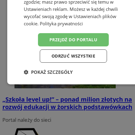
zgodzie; masz prawo sprzeciwić się temu w
Ustawieniach reklam
. Możesz w każdej chwili
wycofać swoją zgodę w
Ustawieniach plików
cookie
.
Polityka prywatności
PRZEJDŹ DO PORTALU
ODRZUĆ WSZYSTKIE
POKAŻ SZCZEGÓŁY
Niezbędne
Wydajność
Targetowanie
„Szkoła level up!” – ponad milion złotych na
rozwój edukacji w żorskich podstawówkach
Funkcjonalność
Niesklasyfikowane
Portal należy do sieci