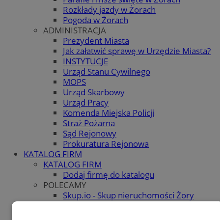
Rozkłady jazdy w Żorach
Pogoda w Żorach
ADMINISTRACJA
Prezydent Miasta
Jak załatwić sprawę w Urzędzie Miasta?
INSTYTUCJE
Urząd Stanu Cywilnego
MOPS
Urząd Skarbowy
Urząd Pracy
Komenda Miejska Policji
Straż Pożarna
Sąd Rejonowy
Prokuratura Rejonowa
KATALOG FIRM
KATALOG FIRM
Dodaj firmę do katalogu
POLECAMY
Skup.io - Skup nieruchomości Żory
OGŁOSZENIA
OGŁOSZENIA