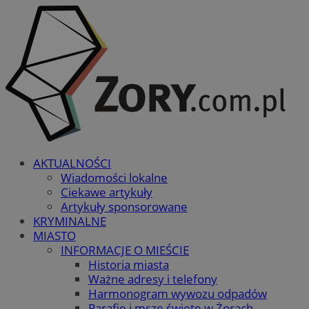
AKTUALNOŚCI
Wiadomości lokalne
Ciekawe artykuły
Artykuły sponsorowane
KRYMINALNE
MIASTO
INFORMACJE O MIEŚCIE
Historia miasta
Ważne adresy i telefony
Harmonogram wywozu odpadów
Parafie i msze święte w Żorach