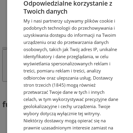
Odpowiedzialne korzystanie z
Dodaj ogłoszenie
POLECAMY
Twoich danych
Protocol IT
My i nasi partnerzy używamy plików cookie i
Pracuj.pl - praca w Żorach
podobnych technologii do przechowywania i
REKLAMA
WSPÓŁPRACA
uzyskiwania dostępu do informacji na Twoim
urządzeniu oraz do przetwarzania danych
osobowych, takich jak Twój adres IP, unikalne
identyfikatory i dane przeglądania, w celu
wyświetlania spersonalizowanych reklam i
treści, pomiaru reklam i treści, analizy
odbiorców oraz ulepszania usług.
Dostawcy
stron trzecich (1845)
mogą również
Tag: fundusze
przetwarzać Twoje dane w tych i innych
celach, w tym wykorzystywać precyzyjne dane
fundusze (1)
geolokalizacyjne i cechy urządzenia. Twoje
wybory dotyczą wyłącznie tej witryny.
Niektórzy dostawcy mogą opierać się na
prawnie uzasadnionym interesie zamiast na