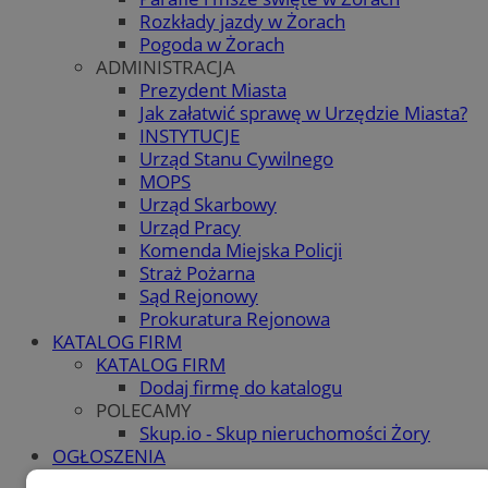
Rozkłady jazdy w Żorach
Pogoda w Żorach
ADMINISTRACJA
Prezydent Miasta
Jak załatwić sprawę w Urzędzie Miasta?
INSTYTUCJE
Urząd Stanu Cywilnego
MOPS
Urząd Skarbowy
Urząd Pracy
Komenda Miejska Policji
Straż Pożarna
Sąd Rejonowy
Prokuratura Rejonowa
KATALOG FIRM
KATALOG FIRM
Dodaj firmę do katalogu
POLECAMY
Skup.io - Skup nieruchomości Żory
OGŁOSZENIA
OGŁOSZENIA