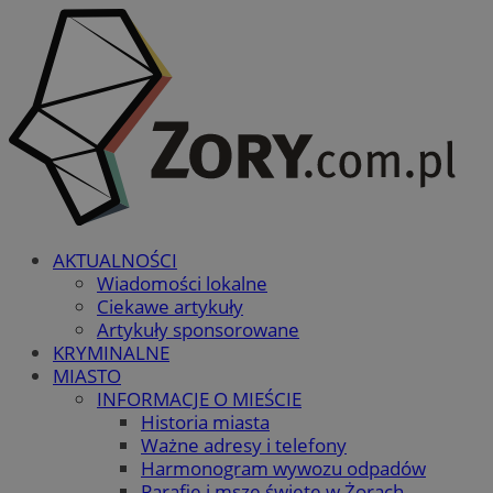
AKTUALNOŚCI
Wiadomości lokalne
Ciekawe artykuły
Artykuły sponsorowane
KRYMINALNE
MIASTO
INFORMACJE O MIEŚCIE
Historia miasta
Ważne adresy i telefony
Harmonogram wywozu odpadów
Parafie i msze święte w Żorach