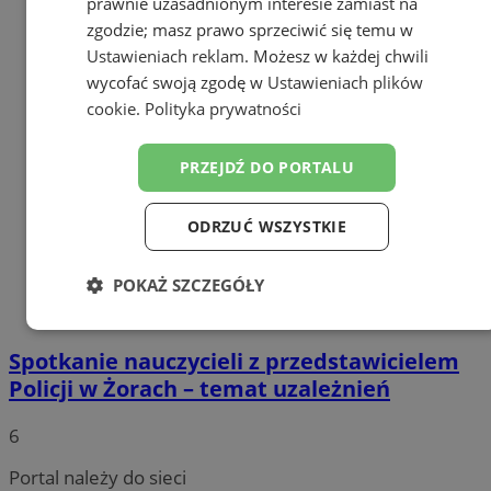
prawnie uzasadnionym interesie zamiast na
zgodzie; masz prawo sprzeciwić się temu w
Ustawieniach reklam
. Możesz w każdej chwili
wycofać swoją zgodę w
Ustawieniach plików
cookie
.
Polityka prywatności
PRZEJDŹ DO PORTALU
ODRZUĆ WSZYSTKIE
POKAŻ SZCZEGÓŁY
Niezbędne
Wydajność
Targetowanie
Spotkanie nauczycieli z przedstawicielem
Policji w Żorach – temat uzależnień
Funkcjonalność
Niesklasyfikowane
6
Portal należy do sieci