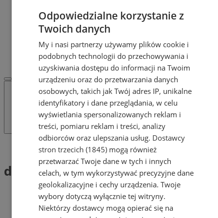
Dodaj ogłoszenie
Odpowiedzialne korzystanie z
POLECAMY
Protocol IT
Twoich danych
Pracuj.pl - praca w Żorach
My i nasi partnerzy używamy plików cookie i
REKLAMA
podobnych technologii do przechowywania i
WSPÓŁPRACA
uzyskiwania dostępu do informacji na Twoim
urządzeniu oraz do przetwarzania danych
osobowych, takich jak Twój adres IP, unikalne
identyfikatory i dane przeglądania, w celu
wyświetlania spersonalizowanych reklam i
treści, pomiaru reklam i treści, analizy
odbiorców oraz ulepszania usług.
Dostawcy
Tag: dzieci i młodzież
stron trzecich (1845)
mogą również
przetwarzać Twoje dane w tych i innych
dzieci i młodzież (1)
celach, w tym wykorzystywać precyzyjne dane
geolokalizacyjne i cechy urządzenia. Twoje
wybory dotyczą wyłącznie tej witryny.
Niektórzy dostawcy mogą opierać się na