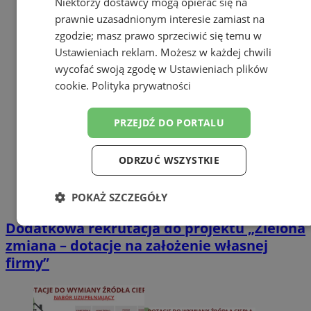
Niektórzy dostawcy mogą opierać się na
prawnie uzasadnionym interesie zamiast na
zgodzie; masz prawo sprzeciwić się temu w
Ustawieniach reklam
. Możesz w każdej chwili
wycofać swoją zgodę w
Ustawieniach plików
cookie
.
Polityka prywatności
PRZEJDŹ DO PORTALU
ODRZUĆ WSZYSTKIE
POKAŻ SZCZEGÓŁY
Dodatkowa rekrutacja do projektu „Zielona
Niezbędne
Wydajność
Targetowanie
zmiana – dotacje na założenie własnej
firmy”
Funkcjonalność
Niesklasyfikowane