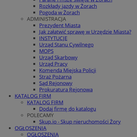
Rozkłady jazdy w Żorach
Pogoda w Żorach
ADMINISTRACJA
Prezydent Miasta
Jak załatwić sprawę w Urzędzie Miasta?
INSTYTUCJE
Urząd Stanu Cywilnego
MOPS
Urząd Skarbowy
Urząd Pracy
Komenda Miejska Policji
Straż Pożarna
Sąd Rejonowy
Prokuratura Rejonowa
KATALOG FIRM
KATALOG FIRM
Dodaj firmę do katalogu
POLECAMY
Skup.io - Skup nieruchomości Żory
OGŁOSZENIA
OGŁOSZENIA