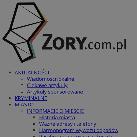
AKTUALNOŚCI
Wiadomości lokalne
Ciekawe artykuły
Artykuły sponsorowane
KRYMINALNE
MIASTO
INFORMACJE O MIEŚCIE
Historia miasta
Ważne adresy i telefony
Harmonogram wywozu odpadów
Parafie i msze święte w Żorach