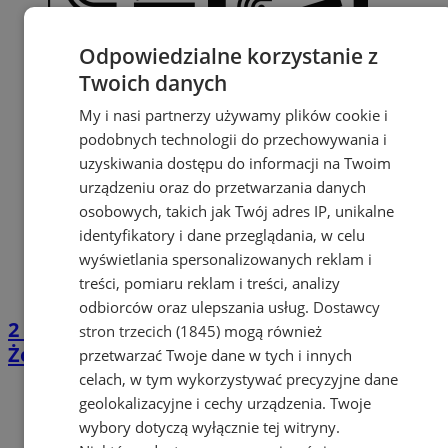
Odpowiedzialne korzystanie z
Twoich danych
My i nasi partnerzy używamy plików cookie i
podobnych technologii do przechowywania i
uzyskiwania dostępu do informacji na Twoim
urządzeniu oraz do przetwarzania danych
osobowych, takich jak Twój adres IP, unikalne
identyfikatory i dane przeglądania, w celu
wyświetlania spersonalizowanych reklam i
treści, pomiaru reklam i treści, analizy
odbiorców oraz ulepszania usług.
Dostawcy
2 416 książek i 266 audiobooków trafiło do
stron trzecich (1845)
mogą również
Żorskiej biblioteki dzięki dotacji
przetwarzać Twoje dane w tych i innych
celach, w tym wykorzystywać precyzyjne dane
geolokalizacyjne i cechy urządzenia. Twoje
wybory dotyczą wyłącznie tej witryny.