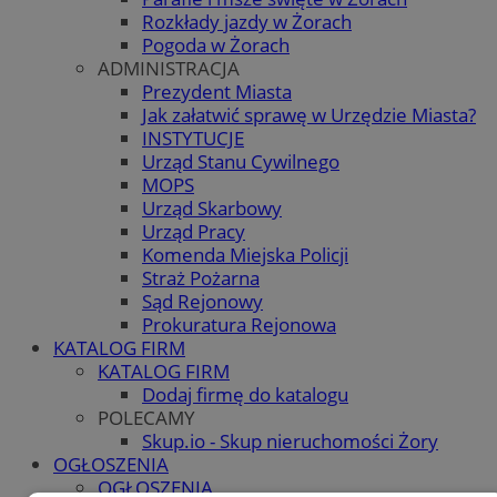
Rozkłady jazdy w Żorach
Pogoda w Żorach
ADMINISTRACJA
Prezydent Miasta
Jak załatwić sprawę w Urzędzie Miasta?
INSTYTUCJE
Urząd Stanu Cywilnego
MOPS
Urząd Skarbowy
Urząd Pracy
Komenda Miejska Policji
Straż Pożarna
Sąd Rejonowy
Prokuratura Rejonowa
KATALOG FIRM
KATALOG FIRM
Dodaj firmę do katalogu
POLECAMY
Skup.io - Skup nieruchomości Żory
OGŁOSZENIA
OGŁOSZENIA