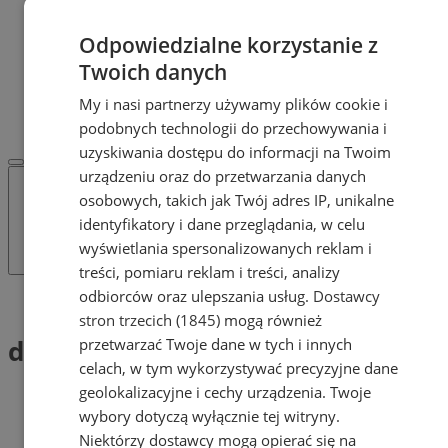
Dodaj ogłoszenie
POLECAMY
Odpowiedzialne korzystanie z
Protocol IT
Twoich danych
Pracuj.pl - praca w Żorach
REKLAMA
My i nasi partnerzy używamy plików cookie i
WSPÓŁPRACA
podobnych technologii do przechowywania i
uzyskiwania dostępu do informacji na Twoim
urządzeniu oraz do przetwarzania danych
osobowych, takich jak Twój adres IP, unikalne
identyfikatory i dane przeglądania, w celu
wyświetlania spersonalizowanych reklam i
treści, pomiaru reklam i treści, analizy
odbiorców oraz ulepszania usług.
Dostawcy
Tag: dachowani
stron trzecich (1845)
mogą również
dachowani (1)
przetwarzać Twoje dane w tych i innych
celach, w tym wykorzystywać precyzyjne dane
geolokalizacyjne i cechy urządzenia. Twoje
wybory dotyczą wyłącznie tej witryny.
Niektórzy dostawcy mogą opierać się na