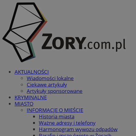
AKTUALNOŚCI
Wiadomości lokalne
Ciekawe artykuły
Artykuły sponsorowane
KRYMINALNE
MIASTO
INFORMACJE O MIEŚCIE
Historia miasta
Ważne adresy i telefony
Harmonogram wywozu odpadów
Parafie i msze święte w Żorach