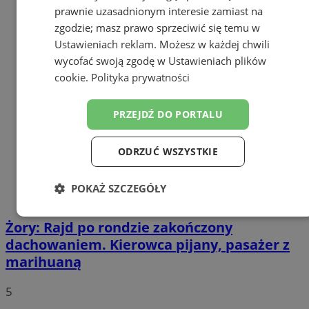
prawnie uzasadnionym interesie zamiast na
zgodzie; masz prawo sprzeciwić się temu w
Ustawieniach reklam
. Możesz w każdej chwili
wycofać swoją zgodę w
Ustawieniach plików
cookie
.
Polityka prywatności
PRZEJDŹ DO PORTALU
ODRZUĆ WSZYSTKIE
POKAŻ SZCZEGÓŁY
Niezbędne
Wydajność
Targetowanie
Żory: Rajd po rondzie zakończony
dachowaniem. Kierowca pijany, pasażer z
marihuaną
Funkcjonalność
Niesklasyfikowane
5