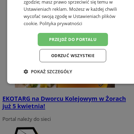
zgodzie; masz prawo sprzeciwić się temu w
Ustawieniach reklam
. Możesz w każdej chwili
wycofać swoją zgodę w
Ustawieniach plików
cookie
.
Polityka prywatności
PRZEJDŹ DO PORTALU
ODRZUĆ WSZYSTKIE
POKAŻ SZCZEGÓŁY
Niezbędne
Wydajność
Targetowanie
EKOTARG na Dworcu Kolejowym w Żorach
już 5 kwietnia!
Funkcjonalność
Niesklasyfikowane
Portal należy do sieci