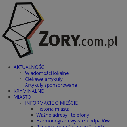
AKTUALNOŚCI
Wiadomości lokalne
Ciekawe artykuły
Artykuły sponsorowane
KRYMINALNE
MIASTO
INFORMACJE O MIEŚCIE
Historia miasta
Ważne adresy i telefony
Harmonogram wywozu odpadów
Parafie i msze święte w Żorach