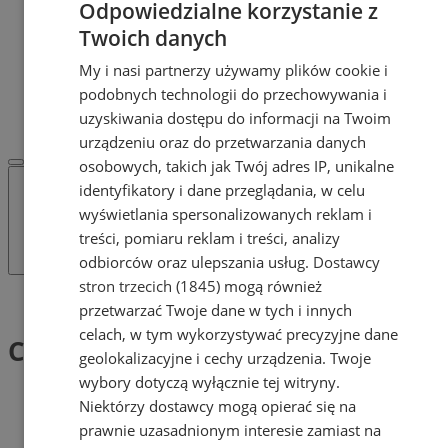
Odpowiedzialne korzystanie z
Dodaj ogłoszenie
POLECAMY
Twoich danych
Protocol IT
My i nasi partnerzy używamy plików cookie i
Pracuj.pl - praca w Żorach
podobnych technologii do przechowywania i
REKLAMA
WSPÓŁPRACA
uzyskiwania dostępu do informacji na Twoim
urządzeniu oraz do przetwarzania danych
osobowych, takich jak Twój adres IP, unikalne
identyfikatory i dane przeglądania, w celu
wyświetlania spersonalizowanych reklam i
treści, pomiaru reklam i treści, analizy
odbiorców oraz ulepszania usług.
Dostawcy
stron trzecich (1845)
mogą również
Tag: COP
przetwarzać Twoje dane w tych i innych
celach, w tym wykorzystywać precyzyjne dane
COP (1)
geolokalizacyjne i cechy urządzenia. Twoje
wybory dotyczą wyłącznie tej witryny.
Niektórzy dostawcy mogą opierać się na
prawnie uzasadnionym interesie zamiast na