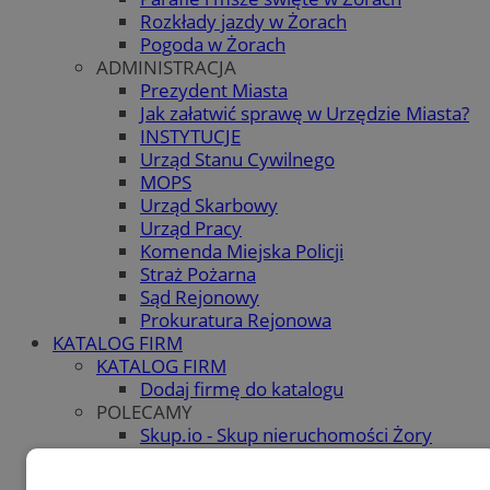
Rozkłady jazdy w Żorach
Pogoda w Żorach
ADMINISTRACJA
Prezydent Miasta
Jak załatwić sprawę w Urzędzie Miasta?
INSTYTUCJE
Urząd Stanu Cywilnego
MOPS
Urząd Skarbowy
Urząd Pracy
Komenda Miejska Policji
Straż Pożarna
Sąd Rejonowy
Prokuratura Rejonowa
KATALOG FIRM
KATALOG FIRM
Dodaj firmę do katalogu
POLECAMY
Skup.io - Skup nieruchomości Żory
OGŁOSZENIA
OGŁOSZENIA