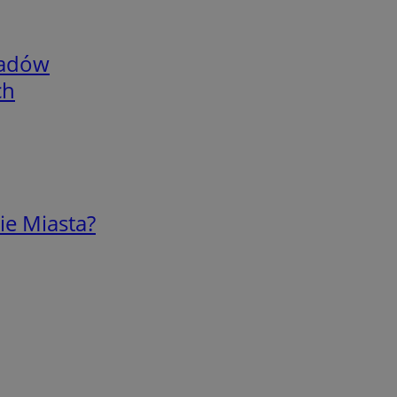
adów
ch
ie Miasta?