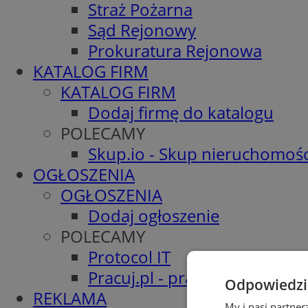
Straż Pożarna
Sąd Rejonowy
Prokuratura Rejonowa
KATALOG FIRM
KATALOG FIRM
Dodaj firmę do katalogu
POLECAMY
Skup.io - Skup nieruchomośc
OGŁOSZENIA
OGŁOSZENIA
Dodaj ogłoszenie
POLECAMY
Protocol IT
Pracuj.pl - praca w Żorach
Odpowiedzia
REKLAMA
My i nasi partne