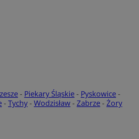
enia lub reklamy.
nformacje o zgodzie
ncjach dotyczących
ia z witryny.
olityki prywatności
ich przestrzeganie
temu użytkownik nie
woich preferencji,
 z regulacjami
y gościa na
nych celów
rzez usługę Cookie-
preferencji
 na pliki cookie.
ookie Cookie-
zesze
-
Piekary Śląskie
-
Pyskowice
-
e
-
Tychy
-
Wodzisław
-
Zabrze
-
Żory
lytics do
ookie jest używany
iewer”, aby pomóc
acznej identyfikacji
e widzisz w naszych