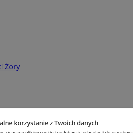
i Żory
lne korzystanie z Twoich danych
rzy używamy plików cookie i podobnych technologii do przechow