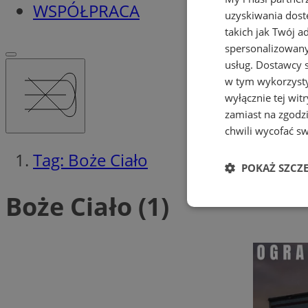
WSPÓŁPRACA
uzyskiwania dost
takich jak Twój a
spersonalizowanyc
usług.
Dostawcy s
w tym wykorzysty
wyłącznie tej wi
zamiast na zgodz
chwili wycofać s
Tag: Boże Ciało
POKAŻ SZCZ
Boże Ciało (1)
Niezbędne
Ni