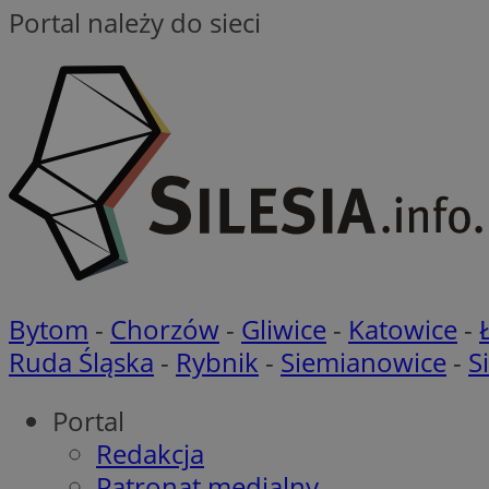
Portal należy do sieci
VISITOR_PRIVACY_
li_gc
CookieScriptConse
Bytom
-
Chorzów
-
Gliwice
-
Katowice
-
Ruda Śląska
-
Rybnik
-
Siemianowice
-
S
Nazwa
Nazwa
Portal
Nazwa
gid_CAESEEbgrCsX
Redakcja
_ga_L2744325BY
__mguid_
tt_viewer
Patronat medialny