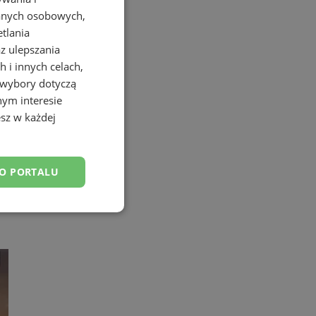
danych osobowych,
etlania
az ulepszania
 i innych celach,
 wybory dotyczą
nym interesie
sz w każdej
DO PORTALU
esklasyfikowane
ane