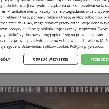
ępu do informacji na Twoim urządzeniu oraz do przetwarzania 
dres IP, unikalne identyfikatory i dane przeglądania, w celu wyświ
h reklam i treści, pomiaru reklam i treści, analizy odbiorców or
tron trzecich (1845)
mogą również przetwarzać Twoje dane w tych
wać precyzyjne dane geolokalizacyjne i cechy urządzenia. Twoje
tryny. Niektórzy dostawcy mogą opierać się na prawnie uzasadnio
ie; masz prawo sprzeciwić się temu w
Ustawieniach reklam
. Może
woją zgodę w
Ustawieniach plików cookie
.
Polityka prywatności
EGÓŁY
ODRZUĆ WSZYSTKIE
PRZEJDŹ 
Wydajność
Targetowanie
Funkcjonalność
Ni
ezbędne
Wydajność
Targetowanie
Funkcjonalność
Niesklasyfikow