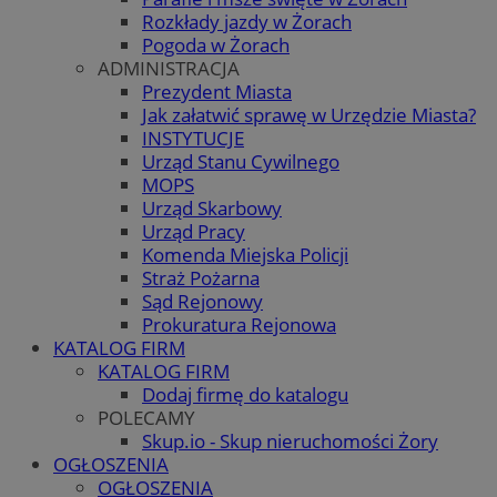
Rozkłady jazdy w Żorach
Pogoda w Żorach
ADMINISTRACJA
Prezydent Miasta
Jak załatwić sprawę w Urzędzie Miasta?
INSTYTUCJE
Urząd Stanu Cywilnego
MOPS
Urząd Skarbowy
Urząd Pracy
Komenda Miejska Policji
Straż Pożarna
Sąd Rejonowy
Prokuratura Rejonowa
KATALOG FIRM
KATALOG FIRM
Dodaj firmę do katalogu
POLECAMY
Skup.io - Skup nieruchomości Żory
OGŁOSZENIA
OGŁOSZENIA