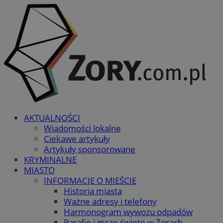
AKTUALNOŚCI
Wiadomości lokalne
Ciekawe artykuły
Artykuły sponsorowane
KRYMINALNE
MIASTO
INFORMACJE O MIEŚCIE
Historia miasta
Ważne adresy i telefony
Harmonogram wywozu odpadów
Parafie i msze święte w Żorach