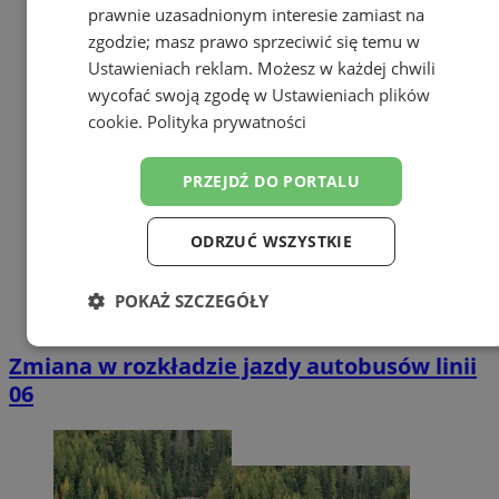
prawnie uzasadnionym interesie zamiast na
zgodzie; masz prawo sprzeciwić się temu w
Ustawieniach reklam
. Możesz w każdej chwili
wycofać swoją zgodę w
Ustawieniach plików
cookie
.
Polityka prywatności
PRZEJDŹ DO PORTALU
ODRZUĆ WSZYSTKIE
POKAŻ SZCZEGÓŁY
Niezbędne
Wydajność
Targetowanie
Zmiana w rozkładzie jazdy autobusów linii
06
Funkcjonalność
Niesklasyfikowane