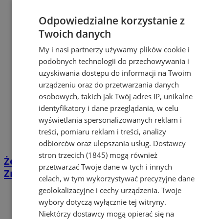
Odpowiedzialne korzystanie z
Twoich danych
My i nasi partnerzy używamy plików cookie i
podobnych technologii do przechowywania i
uzyskiwania dostępu do informacji na Twoim
urządzeniu oraz do przetwarzania danych
osobowych, takich jak Twój adres IP, unikalne
identyfikatory i dane przeglądania, w celu
wyświetlania spersonalizowanych reklam i
treści, pomiaru reklam i treści, analizy
odbiorców oraz ulepszania usług.
Dostawcy
stron trzecich (1845)
mogą również
Żory: Przystanek „Bankowa” zawieszony.
przetwarzać Twoje dane w tych i innych
Zmiana trasy autobusów 01 i 02
celach, w tym wykorzystywać precyzyjne dane
geolokalizacyjne i cechy urządzenia. Twoje
wybory dotyczą wyłącznie tej witryny.
Niektórzy dostawcy mogą opierać się na