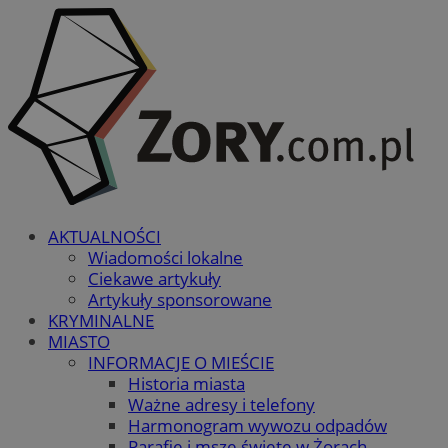
AKTUALNOŚCI
Wiadomości lokalne
Ciekawe artykuły
Artykuły sponsorowane
KRYMINALNE
MIASTO
INFORMACJE O MIEŚCIE
Historia miasta
Ważne adresy i telefony
Harmonogram wywozu odpadów
Parafie i msze święte w Żorach