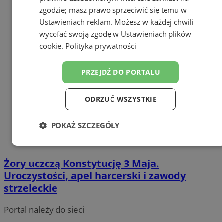
zgodzie; masz prawo sprzeciwić się temu w
Ustawieniach reklam
. Możesz w każdej chwili
wycofać swoją zgodę w
Ustawieniach plików
cookie
.
Polityka prywatności
PRZEJDŹ DO PORTALU
ODRZUĆ WSZYSTKIE
POKAŻ SZCZEGÓŁY
Niezbędne
Wydajność
Targetowanie
Żory uczczą Konstytucję 3 Maja.
Uroczystości, apel harcerski i zawody
Funkcjonalność
Niesklasyfikowane
strzeleckie
Portal należy do sieci