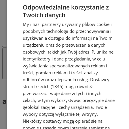
Dodaj ogłoszenie
Odpowiedzialne korzystanie z
POLECAMY
Twoich danych
Protocol IT
Pracuj.pl - praca w Żorach
My i nasi partnerzy używamy plików cookie i
REKLAMA
podobnych technologii do przechowywania i
WSPÓŁPRACA
uzyskiwania dostępu do informacji na Twoim
urządzeniu oraz do przetwarzania danych
osobowych, takich jak Twój adres IP, unikalne
identyfikatory i dane przeglądania, w celu
wyświetlania spersonalizowanych reklam i
treści, pomiaru reklam i treści, analizy
odbiorców oraz ulepszania usług.
Dostawcy
stron trzecich (1845)
mogą również
Tag: apel harcerski
przetwarzać Twoje dane w tych i innych
apel harcerski (1)
celach, w tym wykorzystywać precyzyjne dane
geolokalizacyjne i cechy urządzenia. Twoje
wybory dotyczą wyłącznie tej witryny.
Niektórzy dostawcy mogą opierać się na
prawnie uzasadnionym interesie zamiast na