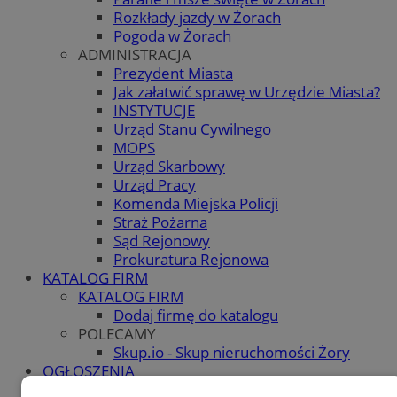
Rozkłady jazdy w Żorach
Pogoda w Żorach
ADMINISTRACJA
Prezydent Miasta
Jak załatwić sprawę w Urzędzie Miasta?
INSTYTUCJE
Urząd Stanu Cywilnego
MOPS
Urząd Skarbowy
Urząd Pracy
Komenda Miejska Policji
Straż Pożarna
Sąd Rejonowy
Prokuratura Rejonowa
KATALOG FIRM
KATALOG FIRM
Dodaj firmę do katalogu
POLECAMY
Skup.io - Skup nieruchomości Żory
OGŁOSZENIA
OGŁOSZENIA