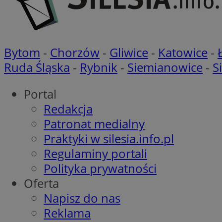
Nazwa
Nazwa
Nazwa
gid_CAESEEbgrCsX
_ga_L2744325BY
Bytom
-
Chorzów
-
Gliwice
-
Katowice
-
__mguid_
tt_viewer
Ruda Śląska
-
Rybnik
-
Siemianowice
-
S
_ga
DSID
Portal
Redakcja
ADKUID
Patronat medialny
__gpi
Praktyki w silesia.info.pl
bito
ustat_nn9wpgkkgrh
Regulaminy portali
openstat_gid
Polityka prywatności
_clck
rud
openstat_p2pd1X6r
Oferta
__mguid_
Napisz do nas
bitoIsSecure
c
Reklama