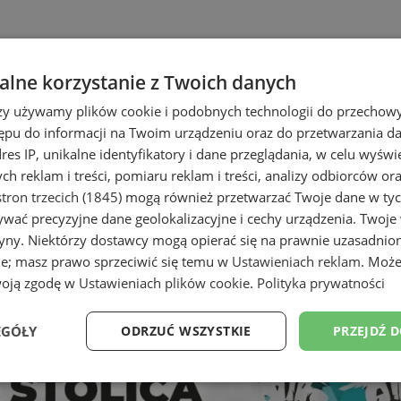
lne korzystanie z Twoich danych
rzy używamy plików cookie i podobnych technologii do przechow
ępu do informacji na Twoim urządzeniu oraz do przetwarzania 
dres IP, unikalne identyfikatory i dane przeglądania, w celu wyświ
h reklam i treści, pomiaru reklam i treści, analizy odbiorców or
tron trzecich (1845)
mogą również przetwarzać Twoje dane w tych
wać precyzyjne dane geolokalizacyjne i cechy urządzenia. Twoje
tryny. Niektórzy dostawcy mogą opierać się na prawnie uzasadnio
ie; masz prawo sprzeciwić się temu w
Ustawieniach reklam
. Może
woją zgodę w
Ustawieniach plików cookie
.
Polityka prywatności
EGÓŁY
ODRZUĆ WSZYSTKIE
PRZEJDŹ 
Wydajność
Targetowanie
Funkcjonalność
Ni