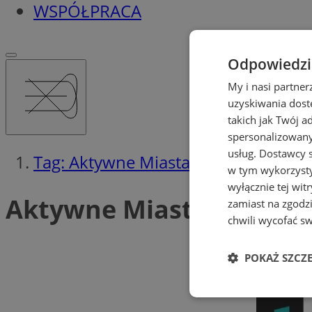
WSPÓŁPRACA
Odpowiedzia
My i nasi partne
uzyskiwania dost
takich jak Twój a
spersonalizowanyc
usług.
Dostawcy s
Tag: Aktywne Miasta
w tym wykorzysty
wyłącznie tej wi
Aktywne Miasta (2)
zamiast na zgodz
chwili wycofać s
POKAŻ SZCZ
Niezbędne