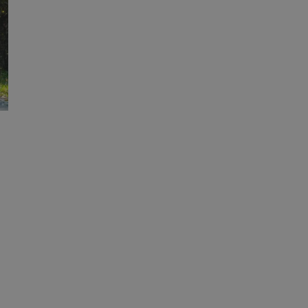
erów obsługuje
ekście
lu optymalizacji
 do przechowywania
niu do usług
e, czy użytkownik
enia lub reklamy.
nformacje o zgodzie
ncjach dotyczących
ia z witryny.
olityki prywatności
ich przestrzeganie
temu użytkownik nie
woich preferencji,
 z regulacjami
y gościa na
nych celów
rzez usługę Cookie-
preferencji
 na pliki cookie.
ookie Cookie-