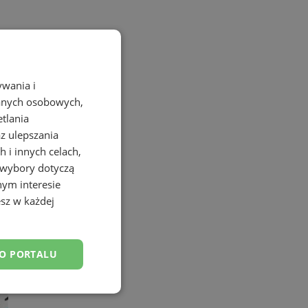
ywania i
danych osobowych,
etlania
az ulepszania
 i innych celach,
 wybory dotyczą
nym interesie
sz w każdej
DO PORTALU
esklasyfikowane