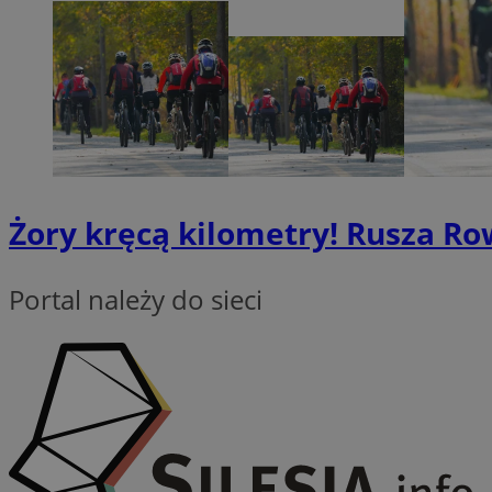
INGRESSCOOKIE
euds
VISITOR_PRIVACY_
Żory kręcą kilometry! Rusza Ro
Portal należy do sieci
li_gc
CookieScriptConse