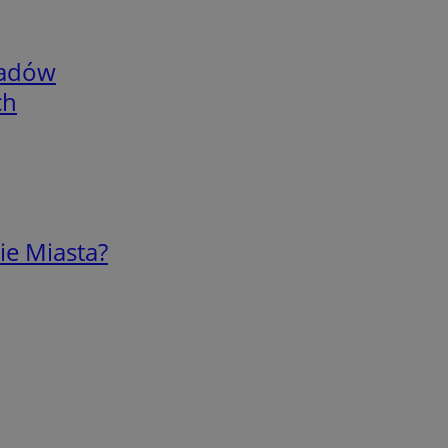
adów
ch
ie Miasta?