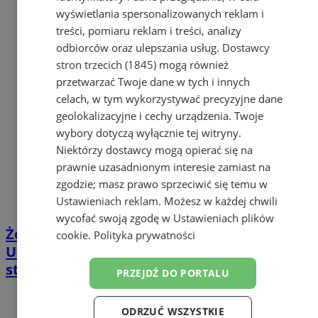
wyświetlania spersonalizowanych reklam i
treści, pomiaru reklam i treści, analizy
odbiorców oraz ulepszania usług.
Dostawcy
stron trzecich (1845)
mogą również
przetwarzać Twoje dane w tych i innych
celach, w tym wykorzystywać precyzyjne dane
geolokalizacyjne i cechy urządzenia. Twoje
wybory dotyczą wyłącznie tej witryny.
Niektórzy dostawcy mogą opierać się na
prawnie uzasadnionym interesie zamiast na
zgodzie; masz prawo sprzeciwić się temu w
Ustawieniach reklam
. Możesz w każdej chwili
wycofać swoją zgodę w
Ustawieniach plików
Żory uczczą Konstytucję 3 Maja.
cookie
.
Polityka prywatności
Uroczystości, apel harcerski i zawody
strzeleckie
PRZEJDŹ DO PORTALU
ODRZUĆ WSZYSTKIE