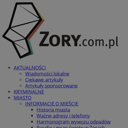
AKTUALNOŚCI
Wiadomości lokalne
Ciekawe artykuły
Artykuły sponsorowane
KRYMINALNE
MIASTO
INFORMACJE O MIEŚCIE
Historia miasta
Ważne adresy i telefony
Harmonogram wywozu odpadów
Parafie i msze święte w Żorach