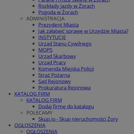
Rozkłady jazdy w Żorach
Pogoda w Żorach
ADMINISTRACJA
Prezydent Miasta
Jak załatwić sprawę w Urzędzie Miasta?
INSTYTUCJE
Urząd Stanu Cywilnego
MOPS
Urząd Skarbowy
Urząd Pracy
Komenda Miejska Policji
Straż Pożarna
Sąd Rejonowy
Prokuratura Rejonowa
KATALOG FIRM
KATALOG FIRM
Dodaj firmę do katalogu
POLECAMY
Skup.io - Skup nieruchomości Żory
OGŁOSZENIA
OGŁOSZENIA