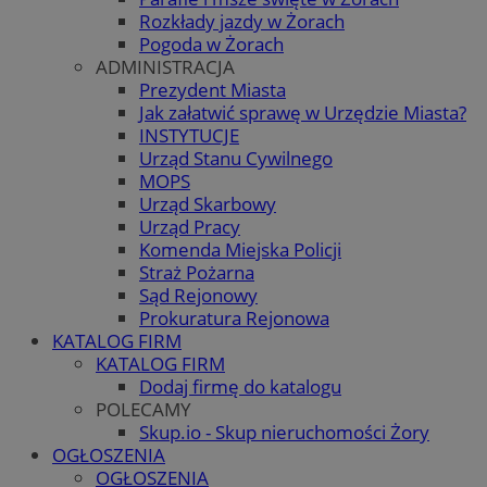
Rozkłady jazdy w Żorach
Pogoda w Żorach
ADMINISTRACJA
Prezydent Miasta
Jak załatwić sprawę w Urzędzie Miasta?
INSTYTUCJE
Urząd Stanu Cywilnego
MOPS
Urząd Skarbowy
Urząd Pracy
Komenda Miejska Policji
Straż Pożarna
Sąd Rejonowy
Prokuratura Rejonowa
KATALOG FIRM
KATALOG FIRM
Dodaj firmę do katalogu
POLECAMY
Skup.io - Skup nieruchomości Żory
OGŁOSZENIA
OGŁOSZENIA