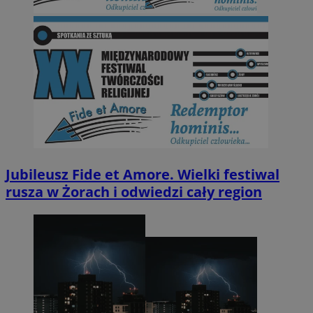
Jubileusz Fide et Amore. Wielki festiwal
rusza w Żorach i odwiedzi cały region