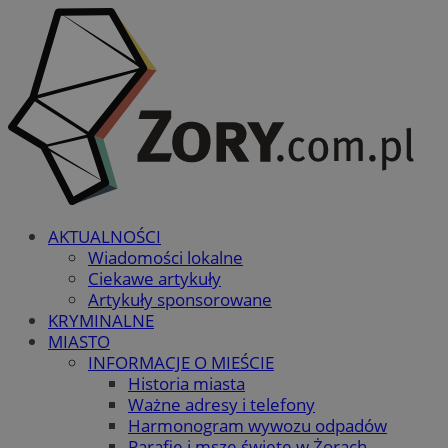
AKTUALNOŚCI
Wiadomości lokalne
Ciekawe artykuły
Artykuły sponsorowane
KRYMINALNE
MIASTO
INFORMACJE O MIEŚCIE
Historia miasta
Ważne adresy i telefony
Harmonogram wywozu odpadów
Parafie i msze święte w Żorach