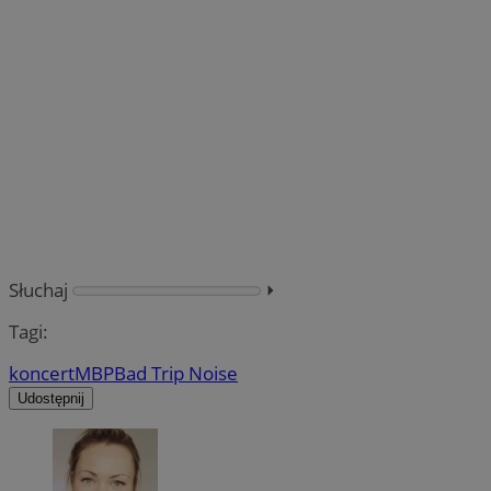
Słuchaj
⏵︎
Tagi:
koncert
MBP
Bad Trip Noise
Udostępnij