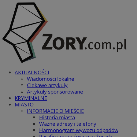
AKTUALNOŚCI
Wiadomości lokalne
Ciekawe artykuły
Artykuły sponsorowane
KRYMINALNE
MIASTO
INFORMACJE O MIEŚCIE
Historia miasta
Ważne adresy i telefony
Harmonogram wywozu odpadów
Parafie i msze święte w Żorach