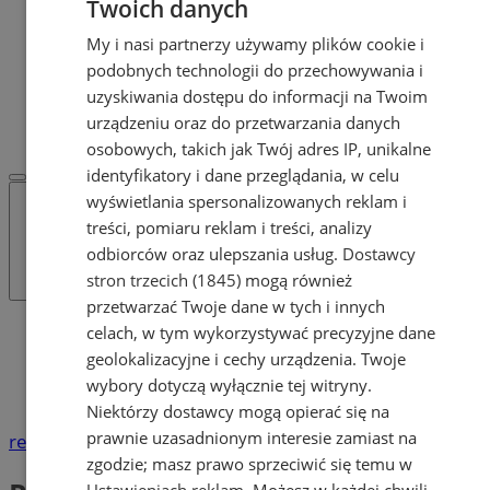
Twoich danych
Dodaj ogłoszenie
POLECAMY
My i nasi partnerzy używamy plików cookie i
Protocol IT
podobnych technologii do przechowywania i
Pracuj.pl - praca w Żorach
uzyskiwania dostępu do informacji na Twoim
REKLAMA
urządzeniu oraz do przetwarzania danych
WSPÓŁPRACA
osobowych, takich jak Twój adres IP, unikalne
identyfikatory i dane przeglądania, w celu
wyświetlania spersonalizowanych reklam i
treści, pomiaru reklam i treści, analizy
odbiorców oraz ulepszania usług.
Dostawcy
stron trzecich (1845)
mogą również
przetwarzać Twoje dane w tych i innych
Katalog firm
celach, w tym wykorzystywać precyzyjne dane
Lekarze, gabinety lekarskie
geolokalizacyjne i cechy urządzenia. Twoje
Zdrowie
wybory dotyczą wyłącznie tej witryny.
Radiolodzy, RTG
Niektórzy dostawcy mogą opierać się na
prawnie uzasadnionym interesie zamiast na
reklama
zgodzie; masz prawo sprzeciwić się temu w
Ustawieniach reklam
. Możesz w każdej chwili