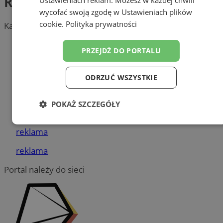
Radiolodzy, RTG
wycofać swoją zgodę w
Ustawieniach plików
cookie
.
Polityka prywatności
Kategoria nie zawiera żadnych prezentacji firm.
Dodaj firmę
PRZEJDŹ DO PORTALU
Pozostałe firmy w kategorii
ODRZUĆ WSZYSTKIE
reklama
POKAŻ SZCZEGÓŁY
Tworzenie stron www - Żory
Niezbędne
Wydajność
Targetowanie
reklama
reklama
Funkcjonalność
Niesklasyfikowane
Portal należy do sieci