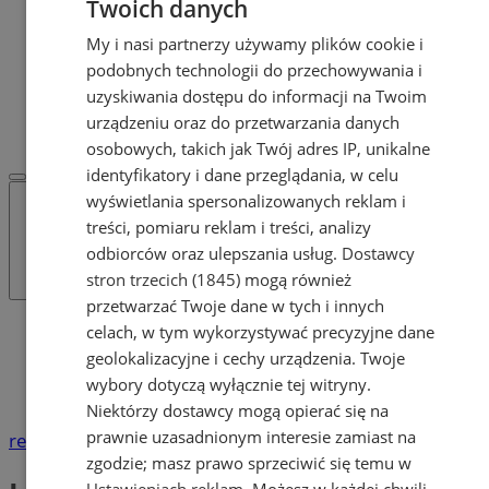
Twoich danych
Dodaj ogłoszenie
POLECAMY
My i nasi partnerzy używamy plików cookie i
Protocol IT
podobnych technologii do przechowywania i
Pracuj.pl - praca w Żorach
uzyskiwania dostępu do informacji na Twoim
REKLAMA
urządzeniu oraz do przetwarzania danych
WSPÓŁPRACA
osobowych, takich jak Twój adres IP, unikalne
identyfikatory i dane przeglądania, w celu
wyświetlania spersonalizowanych reklam i
treści, pomiaru reklam i treści, analizy
odbiorców oraz ulepszania usług.
Dostawcy
stron trzecich (1845)
mogą również
przetwarzać Twoje dane w tych i innych
Katalog firm
celach, w tym wykorzystywać precyzyjne dane
Lekarze, gabinety lekarskie
geolokalizacyjne i cechy urządzenia. Twoje
Zdrowie
wybory dotyczą wyłącznie tej witryny.
Laryngolodzy
Niektórzy dostawcy mogą opierać się na
prawnie uzasadnionym interesie zamiast na
reklama
zgodzie; masz prawo sprzeciwić się temu w
Ustawieniach reklam
. Możesz w każdej chwili