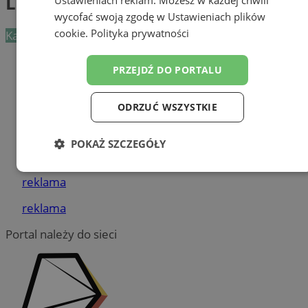
Laryngolodzy
wycofać swoją zgodę w
Ustawieniach plików
cookie
.
Polityka prywatności
Kategoria nie zawiera żadnych prezentacji firm.
Dodaj firmę
PRZEJDŹ DO PORTALU
Pozostałe firmy w kategorii
ODRZUĆ WSZYSTKIE
reklama
POKAŻ SZCZEGÓŁY
Tworzenie stron www - Żory
Niezbędne
Wydajność
Targetowanie
reklama
reklama
Funkcjonalność
Niesklasyfikowane
Portal należy do sieci