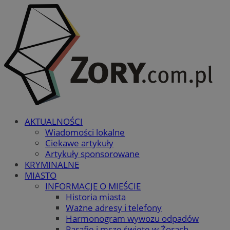
AKTUALNOŚCI
Wiadomości lokalne
Ciekawe artykuły
Artykuły sponsorowane
KRYMINALNE
MIASTO
INFORMACJE O MIEŚCIE
Historia miasta
Ważne adresy i telefony
Harmonogram wywozu odpadów
Parafie i msze święte w Żorach