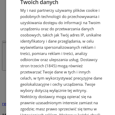
Twoich danych
Dodaj ogłoszenie
POLECAMY
My i nasi partnerzy używamy plików cookie i
Protocol IT
podobnych technologii do przechowywania i
Pracuj.pl - praca w Żorach
uzyskiwania dostępu do informacji na Twoim
REKLAMA
urządzeniu oraz do przetwarzania danych
WSPÓŁPRACA
osobowych, takich jak Twój adres IP, unikalne
identyfikatory i dane przeglądania, w celu
wyświetlania spersonalizowanych reklam i
treści, pomiaru reklam i treści, analizy
odbiorców oraz ulepszania usług.
Dostawcy
stron trzecich (1845)
mogą również
przetwarzać Twoje dane w tych i innych
Katalog firm
celach, w tym wykorzystywać precyzyjne dane
Lekarze, gabinety lekarskie
geolokalizacyjne i cechy urządzenia. Twoje
Zdrowie
wybory dotyczą wyłącznie tej witryny.
Kardiolodzy
Niektórzy dostawcy mogą opierać się na
prawnie uzasadnionym interesie zamiast na
reklama
zgodzie; masz prawo sprzeciwić się temu w
Ustawieniach reklam
. Możesz w każdej chwili