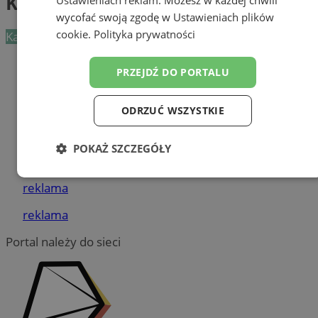
Kardiolodzy
wycofać swoją zgodę w
Ustawieniach plików
cookie
.
Polityka prywatności
Kategoria nie zawiera żadnych prezentacji firm.
Dodaj firmę
PRZEJDŹ DO PORTALU
Pozostałe firmy w kategorii
ODRZUĆ WSZYSTKIE
reklama
POKAŻ SZCZEGÓŁY
Tworzenie stron www - Żory
Niezbędne
Wydajność
Targetowanie
reklama
reklama
Funkcjonalność
Niesklasyfikowane
Portal należy do sieci