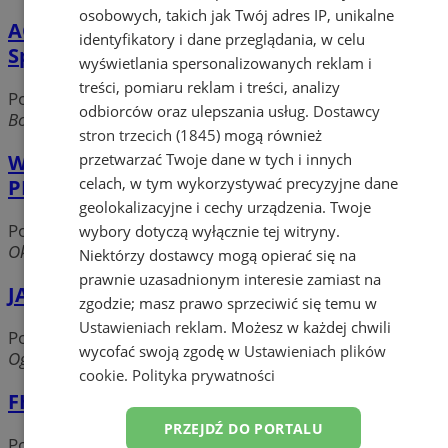
osobowych, takich jak Twój adres IP, unikalne
AGENCJA ROZWOJU PRZEDSIĘBIORCZOŚCI
identyfikatory i dane przeglądania, w celu
Sp. z o.o.
wyświetlania spersonalizowanych reklam i
treści, pomiaru reklam i treści, analizy
Pozostałe usługi
odbiorców oraz ulepszania usług.
Dostawcy
Boczna, 44-240 Żory
stron trzecich (1845)
mogą również
przetwarzać Twoje dane w tych i innych
WALDEMAR SZCZYGIEŁ EURO AMIWAL
celach, w tym wykorzystywać precyzyjne dane
PRZEDSIĘBIORSTWO USŁUGOWE
geolokalizacyjne i cechy urządzenia. Twoje
Pozostałe usługi
wybory dotyczą wyłącznie tej witryny.
Okrężna, 44-240 Żory
Niektórzy dostawcy mogą opierać się na
prawnie uzasadnionym interesie zamiast na
JAN KADŁUBEK
zgodzie; masz prawo sprzeciwić się temu w
Ustawieniach reklam
. Możesz w każdej chwili
Pozostałe usługi
wycofać swoją zgodę w
Ustawieniach plików
Ogrodowa, 44-240 Żory
cookie
.
Polityka prywatności
FHU Jola
PRZEJDŹ DO PORTALU
Pozostałe usługi