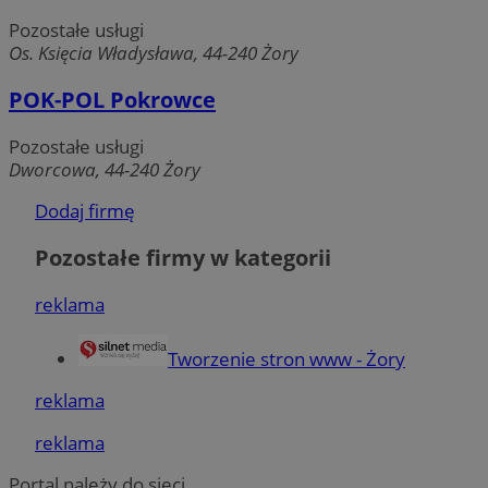
niezbędnych plików cookie nie można prawidłowo
Pozostałe usługi
korzystać ze strony internetowej.
Os. Księcia Władysława, 44-240 Żory
Okres
Nazwa
Provider
/
Domena
przechowy
POK-POL Pokrowce
SessID
zory.com.pl
1 rok
Pozostałe usługi
Dworcowa, 44-240 Żory
QeSessID
zory.com.pl
1 rok
Dodaj firmę
Pozostałe firmy w kategorii
MvSessID
zory.com.pl
1 rok
reklama
__cf_bm
29 minut
Cloudflare Inc.
Tworzenie stron www - Żory
sekun
.temu.com
reklama
reklama
Portal należy do sieci