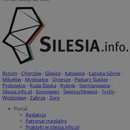
suid
1 rok
Simplifi Holdings
Google Privacy
Inc.
Policy
.simpli.fi
INGRESSCOOKIE
Sesja
NGINX Inc.
bh.contextweb.com
Bytom
-
Chorzów
-
Gliwice
-
Katowice
-
Łaziska Górne
-
Mikołów
-
Mysłowice
-
Orzesze
-
Piekary Śląskie
-
Pyskowice
-
Ruda Śląska
-
Rybnik
-
Siemianowice
-
Silesia.info.pl
-
Sosnowiec
-
Świętochłowice
-
Tychy
-
Wodzisław
-
Zabrze
-
Żory
Portal
euds
.rfihub.com
Sesja
Redakcja
Patronat medialny
Praktyki w silesia.info.pl