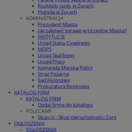
Rozkłady jazdy w Żorach
Pogoda w Żorach
ADMINISTRACJA
Prezydent Miasta
Jak załatwić sprawę w Urzędzie Miasta?
INSTYTUCJE
Urząd Stanu Cywilnego
MOPS
Urząd Skarbowy
Urząd Pracy
Komenda Miejska Policji
Straż Pożarna
Sąd Rejonowy
Prokuratura Rejonowa
KATALOG FIRM
KATALOG FIRM
Dodaj firmę do katalogu
POLECAMY
Skup.io - Skup nieruchomości Żory
OGŁOSZENIA
OGŁOSZENIA