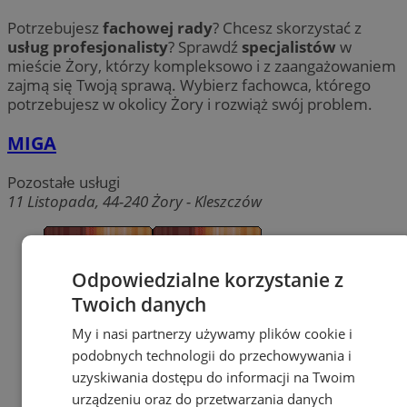
Potrzebujesz
fachowej rady
? Chcesz skorzystać z
usług profesjonalisty
? Sprawdź
specjalistów
w
mieście Żory, którzy kompleksowo i z zaangażowaniem
zajmą się Twoją sprawą. Wybierz fachowca, którego
potrzebujesz w okolicy Żory i rozwiąż swój problem.
MIGA
Pozostałe usługi
11 Listopada, 44-240 Żory - Kleszczów
Odpowiedzialne korzystanie z
Twoich danych
My i nasi partnerzy używamy plików cookie i
podobnych technologii do przechowywania i
uzyskiwania dostępu do informacji na Twoim
urządzeniu oraz do przetwarzania danych