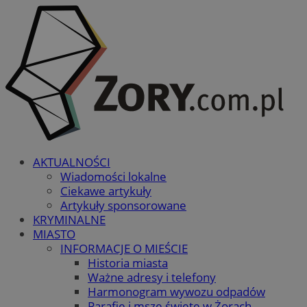
AKTUALNOŚCI
Wiadomości lokalne
Ciekawe artykuły
Artykuły sponsorowane
KRYMINALNE
MIASTO
INFORMACJE O MIEŚCIE
Historia miasta
Ważne adresy i telefony
Harmonogram wywozu odpadów
Parafie i msze święte w Żorach