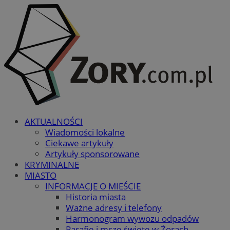
AKTUALNOŚCI
Wiadomości lokalne
Ciekawe artykuły
Artykuły sponsorowane
KRYMINALNE
MIASTO
INFORMACJE O MIEŚCIE
Historia miasta
Ważne adresy i telefony
Harmonogram wywozu odpadów
Parafie i msze święte w Żorach