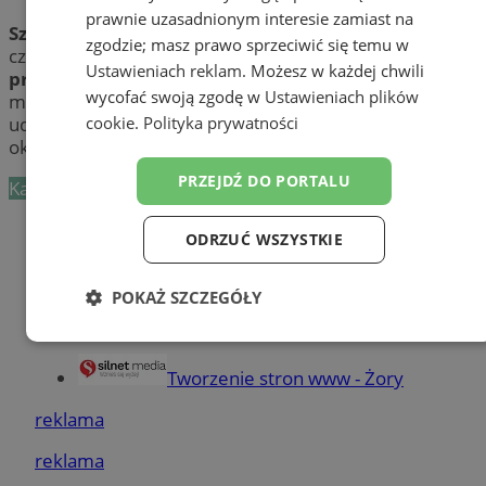
prawnie uzasadnionym interesie zamiast na
Szukasz pracy
w Polsce lub za granicą? Nie wiesz od
zgodzie; masz prawo sprzeciwić się temu w
czego zacząć poszukiwania? Sprawdź
pośredników
Ustawieniach reklam
. Możesz w każdej chwili
pracy
w Żorach. Dowiedz się, gdzie i w jaki sposób w
wycofać swoją zgodę w
Ustawieniach plików
mieście Żory osobie bezrobotnej może zostać
cookie
.
Polityka prywatności
udzielona pomoc. Skorzystaj z usług profesjonalistów w
okolicy Żor i znajdź wymarzone zatrudnienie!
PRZEJDŹ DO PORTALU
Kategoria nie zawiera żadnych prezentacji firm.
Dodaj firmę
ODRZUĆ WSZYSTKIE
Pozostałe firmy w kategorii
POKAŻ SZCZEGÓŁY
reklama
Niezbędne
Wydajność
Targetowanie
Tworzenie stron www - Żory
reklama
Funkcjonalność
Niesklasyfikowane
reklama