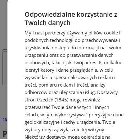
Dodaj ogłoszenie
POLECAMY
Odpowiedzialne korzystanie z
Protocol IT
Twoich danych
Pracuj.pl - praca w Żorach
REKLAMA
My i nasi partnerzy używamy plików cookie i
WSPÓŁPRACA
podobnych technologii do przechowywania i
uzyskiwania dostępu do informacji na Twoim
urządzeniu oraz do przetwarzania danych
osobowych, takich jak Twój adres IP, unikalne
identyfikatory i dane przeglądania, w celu
wyświetlania spersonalizowanych reklam i
treści, pomiaru reklam i treści, analizy
odbiorców oraz ulepszania usług.
Dostawcy
Katalog firm
stron trzecich (1845)
mogą również
Usługi
Pośrednictwo pracy
przetwarzać Twoje dane w tych i innych
celach, w tym wykorzystywać precyzyjne dane
reklama
geolokalizacyjne i cechy urządzenia. Twoje
wybory dotyczą wyłącznie tej witryny.
Pośrednictwo pracy
Niektórzy dostawcy mogą opierać się na