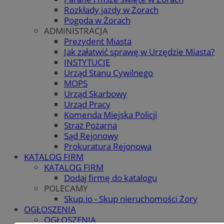
Rozkłady jazdy w Żorach
Pogoda w Żorach
ADMINISTRACJA
Prezydent Miasta
Jak załatwić sprawę w Urzędzie Miasta?
INSTYTUCJE
Urząd Stanu Cywilnego
MOPS
Urząd Skarbowy
Urząd Pracy
Komenda Miejska Policji
Straż Pożarna
Sąd Rejonowy
Prokuratura Rejonowa
KATALOG FIRM
KATALOG FIRM
Dodaj firmę do katalogu
POLECAMY
Skup.io - Skup nieruchomości Żory
OGŁOSZENIA
OGŁOSZENIA