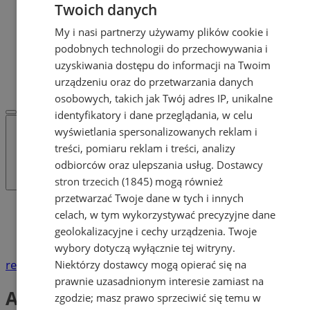
Twoich danych
Dodaj ogłoszenie
POLECAMY
My i nasi partnerzy używamy plików cookie i
Protocol IT
podobnych technologii do przechowywania i
Pracuj.pl - praca w Żorach
uzyskiwania dostępu do informacji na Twoim
REKLAMA
WSPÓŁPRACA
urządzeniu oraz do przetwarzania danych
osobowych, takich jak Twój adres IP, unikalne
identyfikatory i dane przeglądania, w celu
wyświetlania spersonalizowanych reklam i
treści, pomiaru reklam i treści, analizy
odbiorców oraz ulepszania usług.
Dostawcy
stron trzecich (1845)
mogą również
przetwarzać Twoje dane w tych i innych
Katalog firm
celach, w tym wykorzystywać precyzyjne dane
Usługi
geolokalizacyjne i cechy urządzenia. Twoje
Agencje ochrony i biura detektywistyczne
wybory dotyczą wyłącznie tej witryny.
reklama
Niektórzy dostawcy mogą opierać się na
prawnie uzasadnionym interesie zamiast na
Agencje ochrony i biura
zgodzie; masz prawo sprzeciwić się temu w