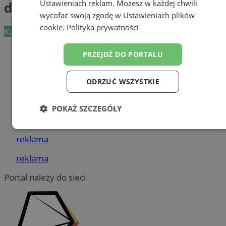
Ustawieniach reklam
. Możesz w każdej chwili
detektywistyczne
wycofać swoją zgodę w
Ustawieniach plików
cookie
.
Polityka prywatności
Kategoria nie zawiera żadnych prezentacji firm.
Dodaj firmę
PRZEJDŹ DO PORTALU
Pozostałe firmy w kategorii
ODRZUĆ WSZYSTKIE
reklama
POKAŻ SZCZEGÓŁY
Tworzenie stron www - Żory
Niezbędne
Wydajność
Targetowanie
reklama
reklama
Funkcjonalność
Niesklasyfikowane
Portal należy do sieci