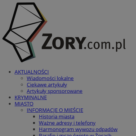
AKTUALNOŚCI
Wiadomości lokalne
Ciekawe artykuły
Artykuły sponsorowane
KRYMINALNE
MIASTO
INFORMACJE O MIEŚCIE
Historia miasta
Ważne adresy i telefony
Harmonogram wywozu odpadów
Parafie i msze święte w Żorach