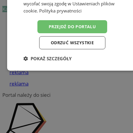
wycofać swoją zgodę w
Ustawieniach plików
Kategoria nie zawiera żadnych prezentacji firm.
cookie
.
Polityka prywatności
Dodaj firmę
PRZEJDŹ DO PORTALU
Pozostałe firmy w kategorii
ODRZUĆ WSZYSTKIE
reklama
POKAŻ SZCZEGÓŁY
Tworzenie stron www - Żory
Niezbędne
Wydajność
Targetowanie
reklama
reklama
Portal należy do sieci
Funkcjonalność
Niesklasyfikowane