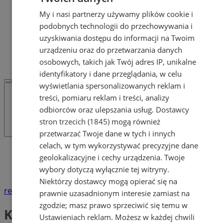
Dodaj ogłoszenie
My i nasi partnerzy używamy plików cookie i
POLECAMY
podobnych technologii do przechowywania i
Protocol IT
Pracuj.pl - praca w Żorach
uzyskiwania dostępu do informacji na Twoim
REKLAMA
urządzeniu oraz do przetwarzania danych
WSPÓŁPRACA
osobowych, takich jak Twój adres IP, unikalne
identyfikatory i dane przeglądania, w celu
wyświetlania spersonalizowanych reklam i
treści, pomiaru reklam i treści, analizy
odbiorców oraz ulepszania usług.
Dostawcy
stron trzecich (1845)
mogą również
przetwarzać Twoje dane w tych i innych
celach, w tym wykorzystywać precyzyjne dane
Katalog firm
geolokalizacyjne i cechy urządzenia. Twoje
Turystyka
wybory dotyczą wyłącznie tej witryny.
Kluby turystyczne
Niektórzy dostawcy mogą opierać się na
reklama
prawnie uzasadnionym interesie zamiast na
zgodzie; masz prawo sprzeciwić się temu w
Kluby turystyczne
Ustawieniach reklam
. Możesz w każdej chwili