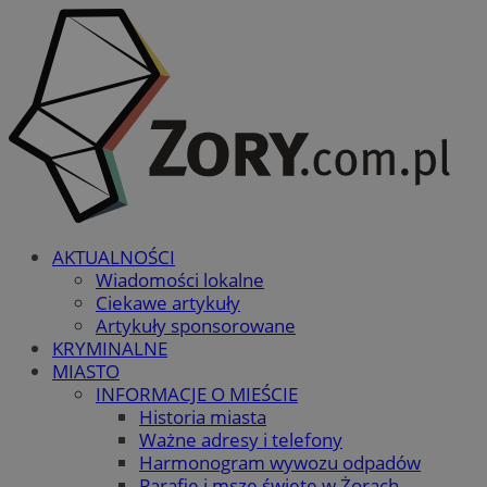
AKTUALNOŚCI
Wiadomości lokalne
Ciekawe artykuły
Artykuły sponsorowane
KRYMINALNE
MIASTO
INFORMACJE O MIEŚCIE
Historia miasta
Ważne adresy i telefony
Harmonogram wywozu odpadów
Parafie i msze święte w Żorach