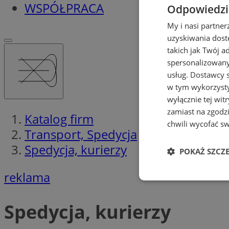
WSPÓŁPRACA
Odpowiedzia
My i nasi partne
uzyskiwania dost
takich jak Twój a
spersonalizowanyc
usług.
Dostawcy s
w tym wykorzysty
wyłącznie tej wi
zamiast na zgodz
Katalog firm
chwili wycofać s
Transport, Spedycja
Spedycja, kurierzy
POKAŻ SZCZ
reklama
Niezbędne
Spedycja, kurierzy