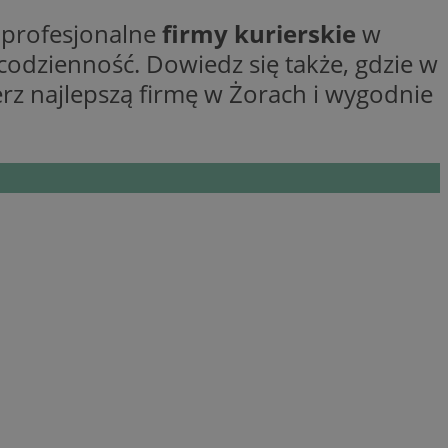
 profesjonalne
firmy kurierskie
w
ane
codzienność. Dowiedz się także, gdzie w
erz najlepszą firmę w Żorach i wygodnie
owanie użytkownika i
j.
entyfikator sesji.
entyfikator sesji.
entyfikator sesji.
niania ludzi i
trony internetowej,
e ważnych raportów
ryny internetowej.
 identyfikatora
erów obsługuje
ekście
lu optymalizacji