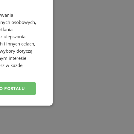
ywania i
danych osobowych,
etlania
az ulepszania
 i innych celach,
 wybory dotyczą
nym interesie
sz w każdej
DO PORTALU
esklasyfikowane