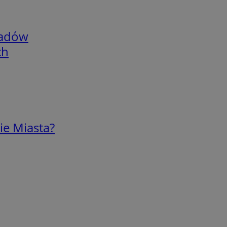
adów
ch
ie Miasta?