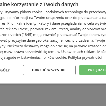
lne korzystanie z Twoich danych
rzy używamy plików cookie i podobnych technologii do przechow
ępu do informacji na Twoim urządzeniu oraz do przetwarzania 
dres IP, unikalne identyfikatory i dane przeglądania, w celu wyświ
h reklam i treści, pomiaru reklam i treści, analizy odbiorców or
tron trzecich (1845)
mogą również przetwarzać Twoje dane w tych
wać precyzyjne dane geolokalizacyjne i cechy urządzenia. Twoje
tryny. Niektórzy dostawcy mogą opierać się na prawnie uzasadnio
ie; masz prawo sprzeciwić się temu w
Ustawieniach reklam
. Może
woją zgodę w
Ustawieniach plików cookie
.
Polityka prywatności
EGÓŁY
ODRZUĆ WSZYSTKIE
PRZEJDŹ 
Wydajność
Targetowanie
Funkcjonalność
Ni