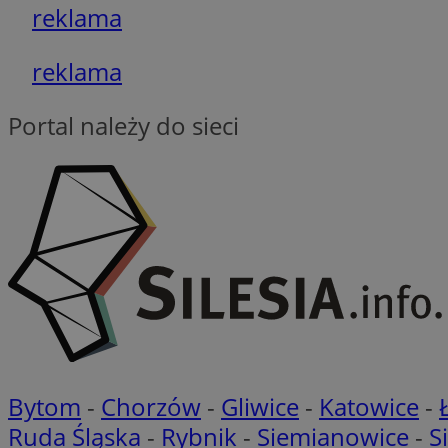
reklama
euds
reklama
VISITOR_PRIVACY_
Portal należy do sieci
li_gc
CookieScriptConse
Bytom
-
Chorzów
-
Gliwice
-
Katowice
-
Nazwa
Ruda Śląska
-
Rybnik
-
Siemianowice
-
S
Nazwa
Nazwa