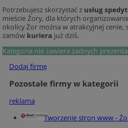
Potrzebujesz skorzystać z
usług spedy
Ni
mieście Żory, dla których organizowanie
okolicy Żor można w atrakcyjnej cenie,
Niezbędne pliki cook
zarządzanie kontem. 
zamów
kuriera
już dziś.
Nazwa
Kategoria nie zawiera żadnych prezentac
SessID
QeSessID
Dodaj firmę
MvSessID
__cf_bm
Pozostałe firmy w kategorii
suid
reklama
INGRESSCOOKIE
Tworzenie stron www - Żo