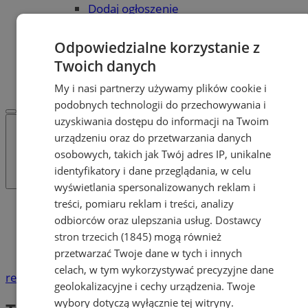
Dodaj ogłoszenie
POLECAMY
Protocol IT
Odpowiedzialne korzystanie z
Pracuj.pl - praca w Żorach
Twoich danych
REKLAMA
WSPÓŁPRACA
My i nasi partnerzy używamy plików cookie i
podobnych technologii do przechowywania i
uzyskiwania dostępu do informacji na Twoim
urządzeniu oraz do przetwarzania danych
osobowych, takich jak Twój adres IP, unikalne
identyfikatory i dane przeglądania, w celu
wyświetlania spersonalizowanych reklam i
treści, pomiaru reklam i treści, analizy
Katalog firm
odbiorców oraz ulepszania usług.
Dostawcy
Telekomunikacja, Komputery, Internet i
Elektronika
stron trzecich (1845)
mogą również
Telewizje kablowe i satelitarne
przetwarzać Twoje dane w tych i innych
celach, w tym wykorzystywać precyzyjne dane
reklama
geolokalizacyjne i cechy urządzenia. Twoje
wybory dotyczą wyłącznie tej witryny.