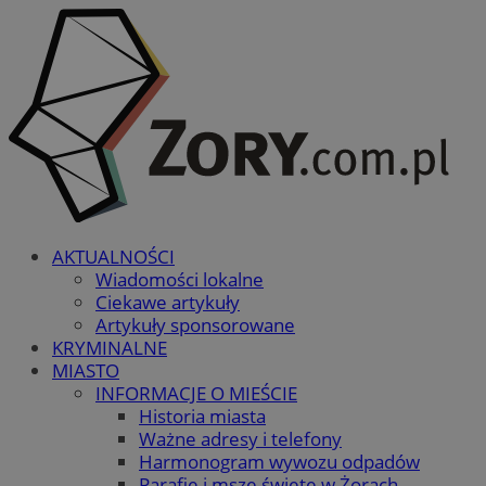
AKTUALNOŚCI
Wiadomości lokalne
Ciekawe artykuły
Artykuły sponsorowane
KRYMINALNE
MIASTO
INFORMACJE O MIEŚCIE
Historia miasta
Ważne adresy i telefony
Harmonogram wywozu odpadów
Parafie i msze święte w Żorach