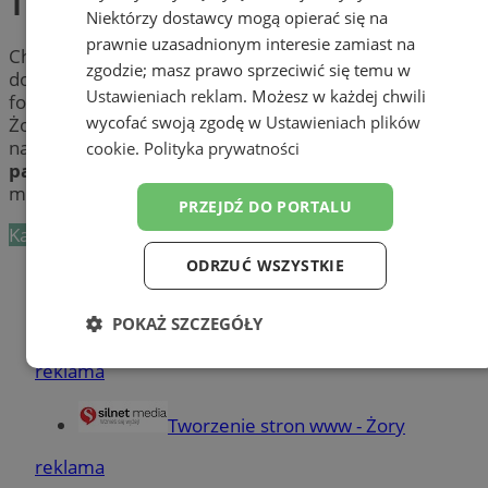
Telewizje kablowe i satelitarne
Niektórzy dostawcy mogą opierać się na
prawnie uzasadnionym interesie zamiast na
Chcesz założyć kablówkę? Interesuje Cię szeroki wybór
zgodzie; masz prawo sprzeciwić się temu w
dostępnych programów? Nie wiesz, gdzie i jak załatwić
Ustawieniach reklam
. Możesz w każdej chwili
formalności? Sprawdź dostawców
telewizji cyfrowej
w
wycofać swoją zgodę w
Ustawieniach plików
Żorach i poznaj ich kompleksowe usługi. Wybierz
najlepszą dla siebie ofertę, skorzystaj z atrakcyjnych
cookie
.
Polityka prywatności
pakietów kanałów
i ciesz się szybkim internetem w
mieście Żory.
PRZEJDŹ DO PORTALU
Kategoria nie zawiera żadnych prezentacji firm.
ODRZUĆ WSZYSTKIE
Dodaj firmę
Pozostałe firmy w kategorii
POKAŻ SZCZEGÓŁY
reklama
Niezbędne
Wydajność
Targetowanie
Tworzenie stron www - Żory
Funkcjonalność
Niesklasyfikowane
reklama