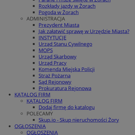
Rozkłady jazdy w Żorach
Pogoda w Żorach
ADMINISTRACJA
Prezydent Miasta
Jak załatwić sprawę w Urzędzie Miasta?
INSTYTUCJE
Urząd Stanu Cywilnego
MOPS
Urząd Skarbowy
Urząd Pracy
Komenda Miejska Policji
Straż Pożarna
Sąd Rejonowy
Prokuratura Rejonowa
KATALOG FIRM
KATALOG FIRM
Dodaj firmę do katalogu
POLECAMY
Skup.io - Skup nieruchomości Żory
OGŁOSZENIA
OGŁOSZENIA