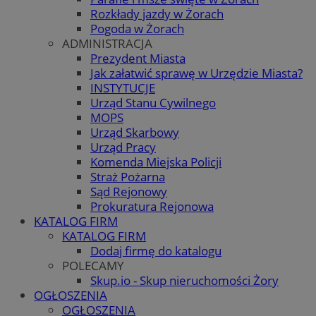
Rozkłady jazdy w Żorach
Pogoda w Żorach
ADMINISTRACJA
Prezydent Miasta
Jak załatwić sprawę w Urzędzie Miasta?
INSTYTUCJE
Urząd Stanu Cywilnego
MOPS
Urząd Skarbowy
Urząd Pracy
Komenda Miejska Policji
Straż Pożarna
Sąd Rejonowy
Prokuratura Rejonowa
KATALOG FIRM
KATALOG FIRM
Dodaj firmę do katalogu
POLECAMY
Skup.io - Skup nieruchomości Żory
OGŁOSZENIA
OGŁOSZENIA