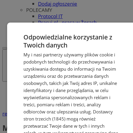
Dodaj ogłoszenie
POLECAMY
Protocol IT
Pracuj.pl - praca w Żorach
REKLAMA
WSPÓŁPRACA
Odpowiedzialne korzystanie z
Twoich danych
My i nasi partnerzy używamy plików cookie i
podobnych technologii do przechowywania i
uzyskiwania dostępu do informacji na Twoim
urządzeniu oraz do przetwarzania danych
osobowych, takich jak Twój adres IP, unikalne
Katalog firm
identyfikatory i dane przeglądania, w celu
Rozrywka, Rekreacja
wyświetlania spersonalizowanych reklam i
Miejski Ośrodek Sportu i Rekreacji
treści, pomiaru reklam i treści, analizy
odbiorców oraz ulepszania usług.
Dostawcy
reklama
stron trzecich (1845)
mogą również
Miejski Ośrodek Sportu i
przetwarzać Twoje dane w tych i innych
celach, w tym wykorzystywać precyzyjne dane