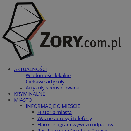
AKTUALNOŚCI
Wiadomości lokalne
Ciekawe artykuły
Artykuły sponsorowane
KRYMINALNE
MIASTO
INFORMACJE O MIEŚCIE
Historia miasta
Ważne adresy i telefony
Harmonogram wywozu odpadów
Parafie i msze święte w Żorach