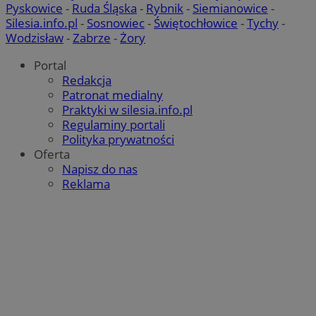
Pyskowice
-
Ruda Śląska
-
Rybnik
-
Siemianowice
-
Silesia.info.pl
-
Sosnowiec
-
Świętochłowice
-
Tychy
-
Wodzisław
-
Zabrze
-
Żory
MvSessID
zory.com.pl
1 rok
Portal
Redakcja
Patronat medialny
__cf_bm
29 minut
Cloudflare Inc.
sekun
.temu.com
Praktyki w silesia.info.pl
Regulaminy portali
Polityka prywatności
Oferta
Napisz do nas
Reklama
suid
1 rok
Simplifi Holdings
Google Privacy
Inc.
Policy
.simpli.fi