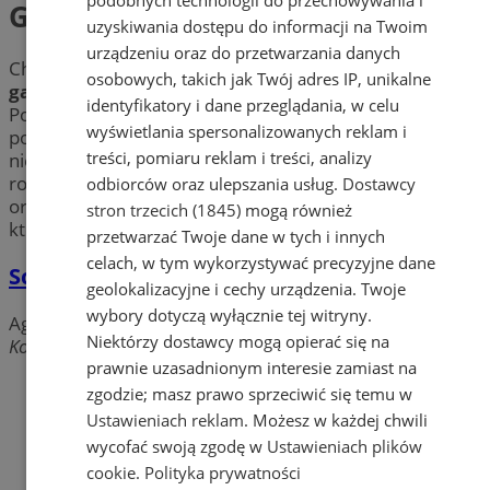
Galerie sztuki
uzyskiwania dostępu do informacji na Twoim
urządzeniu oraz do przetwarzania danych
Chcesz przygotować ciekawy event? Prowadzisz
osobowych, takich jak Twój adres IP, unikalne
galerię sztuki
i marzy Ci się profesjonalny wernisaż?
identyfikatory i dane przeglądania, w celu
Poznaj
agencje artystyczne
w mieście Żory, które
wyświetlania spersonalizowanych reklam i
pomogą Ci zorganizować niezapomniane wydarzenie –
treści, pomiaru reklam i treści, analizy
niezależnie, czy będzie to wystawa, koncert, czy innego
rodzaju
impreza kulturalna.
Dowiedz się więcej o
odbiorców oraz ulepszania usług.
Dostawcy
organizatorach wydarzeń w Żorach i skorzystaj z usług,
stron trzecich (1845)
mogą również
których potrzebujesz!
przetwarzać Twoje dane w tych i innych
celach, w tym wykorzystywać precyzyjne dane
Scena Na Starówce - Galeria
geolokalizacyjne i cechy urządzenia. Twoje
wybory dotyczą wyłącznie tej witryny.
Agencje artystyczne, Galerie sztuki
Niektórzy dostawcy mogą opierać się na
Kościuszki, 44-240 Żory
prawnie uzasadnionym interesie zamiast na
zgodzie; masz prawo sprzeciwić się temu w
Ustawieniach reklam
. Możesz w każdej chwili
wycofać swoją zgodę w
Ustawieniach plików
cookie
.
Polityka prywatności