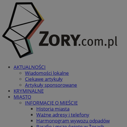
AKTUALNOŚCI
Wiadomości lokalne
Ciekawe artykuły
Artykuły sponsorowane
KRYMINALNE
MIASTO
INFORMACJE O MIEŚCIE
Historia miasta
Ważne adresy i telefony
Harmonogram wywozu odpadów
Parafie i msze święte w Żorach