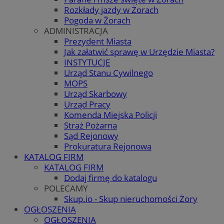
Rozkłady jazdy w Żorach
Pogoda w Żorach
ADMINISTRACJA
Prezydent Miasta
Jak załatwić sprawę w Urzędzie Miasta?
INSTYTUCJE
Urząd Stanu Cywilnego
MOPS
Urząd Skarbowy
Urząd Pracy
Komenda Miejska Policji
Straż Pożarna
Sąd Rejonowy
Prokuratura Rejonowa
KATALOG FIRM
KATALOG FIRM
Dodaj firmę do katalogu
POLECAMY
Skup.io - Skup nieruchomości Żory
OGŁOSZENIA
OGŁOSZENIA