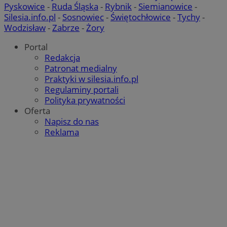
Pyskowice
-
Ruda Śląska
-
Rybnik
-
Siemianowice
-
Silesia.info.pl
-
Sosnowiec
-
Świętochłowice
-
Tychy
-
Wodzisław
-
Zabrze
-
Żory
Portal
Redakcja
Patronat medialny
Praktyki w silesia.info.pl
suid
1 rok
Simplifi Holdings
Regulaminy portali
Google Privacy
Inc.
Policy
Polityka prywatności
.simpli.fi
Oferta
Napisz do nas
INGRESSCOOKIE
Sesja
NGINX Inc.
Reklama
bh.contextweb.com
euds
.rfihub.com
Sesja