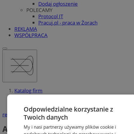
Dodaj ogłoszenie
POLECAMY
Protocol IT
Pracuj.pl - praca w Żorach
REKLAMA
WSPÓŁPRACA
Katalog firm
Kultura i Sztuka
Agencje artystyczne, Galerie sztuki
Odpowiedzialne korzystanie z
reklama
Twoich danych
Agencje artystyczne,
My i nasi partnerzy używamy plików cookie i
podobnych technologii do przechowywania i