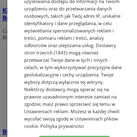
uzyskiwania dostępu do informacji na Twoim
urządzeniu oraz do przetwarzania danych
KLIMAT Restauracja - Sala Bankietowa
osobowych, takich jak Twój adres IP, unikalne
Boryńska
identyfikatory i dane przeglądania, w celu
Catering
wyświetlania spersonalizowanych reklam i
Boryńska, 44-240 Żory
treści, pomiaru reklam i treści, analizy
odbiorców oraz ulepszania usług.
Dostawcy
stron trzecich (1845)
mogą również
przetwarzać Twoje dane w tych i innych
celach, w tym wykorzystywać precyzyjne dane
geolokalizacyjne i cechy urządzenia. Twoje
wybory dotyczą wyłącznie tej witryny.
Niektórzy dostawcy mogą opierać się na
prawnie uzasadnionym interesie zamiast na
zgodzie; masz prawo sprzeciwić się temu w
Ustawieniach reklam
. Możesz w każdej chwili
wycofać swoją zgodę w
Ustawieniach plików
cookie
.
Polityka prywatności
Bułeczka