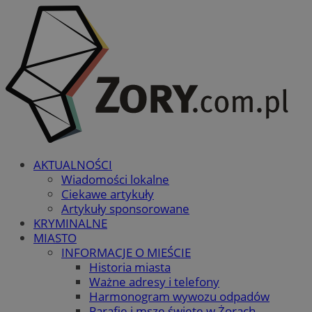
AKTUALNOŚCI
Wiadomości lokalne
Ciekawe artykuły
Artykuły sponsorowane
KRYMINALNE
MIASTO
INFORMACJE O MIEŚCIE
Historia miasta
Ważne adresy i telefony
Harmonogram wywozu odpadów
Parafie i msze święte w Żorach