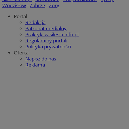
Wodzisław
-
Zabrze
-
Żory
Portal
Redakcja
Patronat medialny
Praktyki w silesia.info.pl
Regulaminy portali
suid
1 rok
Simplifi Holdings
Google Privacy
Polityka prywatności
Inc.
Policy
.simpli.fi
Oferta
Napisz do nas
Reklama
INGRESSCOOKIE
Sesja
NGINX Inc.
bh.contextweb.com
euds
.rfihub.com
Sesja