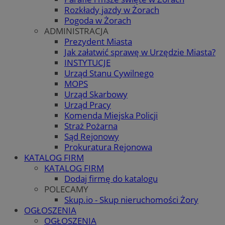
Rozkłady jazdy w Żorach
Pogoda w Żorach
ADMINISTRACJA
Prezydent Miasta
Jak załatwić sprawę w Urzędzie Miasta?
INSTYTUCJE
Urząd Stanu Cywilnego
MOPS
Urząd Skarbowy
Urząd Pracy
Komenda Miejska Policji
Straż Pożarna
Sąd Rejonowy
Prokuratura Rejonowa
KATALOG FIRM
KATALOG FIRM
Dodaj firmę do katalogu
POLECAMY
Skup.io - Skup nieruchomości Żory
OGŁOSZENIA
OGŁOSZENIA