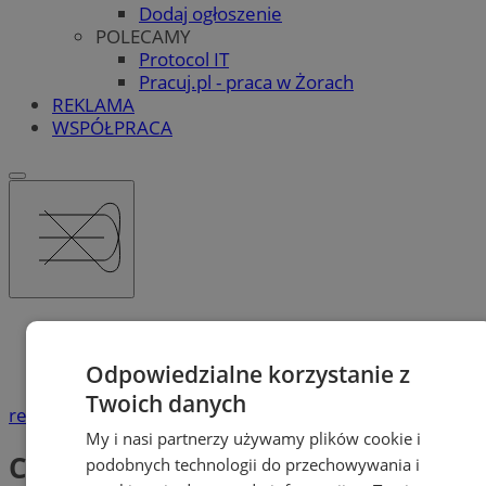
Dodaj ogłoszenie
POLECAMY
Protocol IT
Pracuj.pl - praca w Żorach
REKLAMA
WSPÓŁPRACA
Katalog firm
Gastronomia
Odpowiedzialne korzystanie z
Catering
Twoich danych
reklama
My i nasi partnerzy używamy plików cookie i
Catering
podobnych technologii do przechowywania i